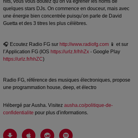
hits, vous vous doutez qu’on va égrener les noms de
quelques stars DJs. On commence en douceur, mais avec
une énergie bien concentrée puisqu’on parle de David
Guetta et des 3 titres les plus célèbres.
🎧 Ecoutez Radio FG sur
http://www.radiofg.com
📱 et sur
l’Application FG (IOS
https://urlz.fr/hhZx
- Google Play
https://urlz.fr/hhZC
)
Radio FG, référence des musiques électroniques, propose
une programmation house, deep, et électro
Hébergé par Ausha. Visitez
ausha.co/politique-de-
confidentialite
pour plus d'informations.