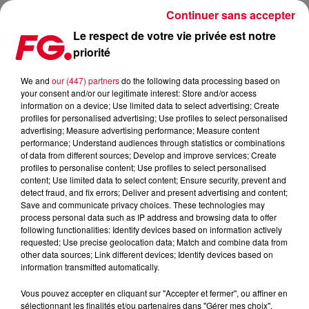
Continuer sans accepter
Le respect de votre vie privée est notre
priorité
MUSIC STORY DU JOUR : 3 HITS DE DAVID GUETTA
We and
our (447) partners
do the following data processing based on
your consent and/or our legitimate interest: Store and/or access
Publié : 24 février 2026 à 11h31
information on a device; Use limited data to select advertising; Create
profiles for personalised advertising; Use profiles to select personalised
advertising; Measure advertising performance; Measure content
performance; Understand audiences through statistics or combinations
of data from different sources; Develop and improve services; Create
profiles to personalise content; Use profiles to select personalised
content; Use limited data to select content; Ensure security, prevent and
detect fraud, and fix errors; Deliver and present advertising and content;
Save and communicate privacy choices. These technologies may
process personal data such as IP address and browsing data to offer
following functionalities: Identify devices based on information actively
requested; Use precise geolocation data; Match and combine data from
other data sources; Link different devices; Identify devices based on
information transmitted automatically.
Vous pouvez accepter en cliquant sur "Accepter et fermer", ou affiner en
sélectionnant les finalités et/ou partenaires dans "Gérer mes choix".