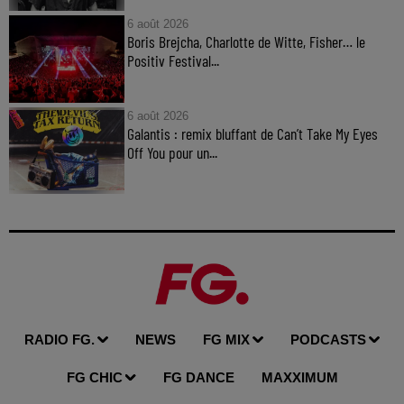
6 août 2026
Boris Brejcha, Charlotte de Witte, Fisher… le
Positiv Festival...
6 août 2026
Galantis : remix bluffant de Can’t Take My Eyes
Off You pour un...
RADIO FG.
NEWS
FG MIX
PODCASTS
FG CHIC
FG DANCE
MAXXIMUM