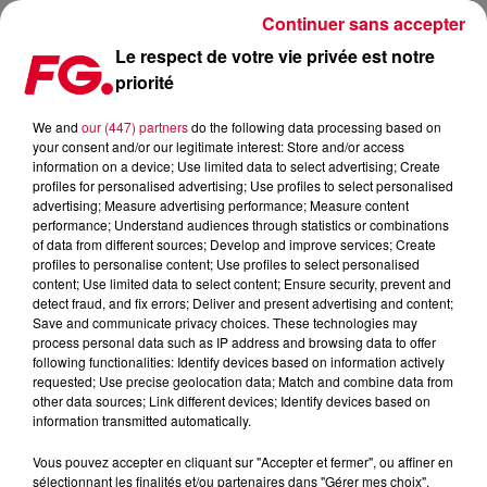
Continuer sans accepter
Le respect de votre vie privée est notre
priorité
CHARLOTTE DE WITTE : ENTRE SHOWS HISTORIQUES ET
CONSÉCRATION NATIONALE
We and
our (447) partners
do the following data processing based on
your consent and/or our legitimate interest: Store and/or access
information on a device; Use limited data to select advertising; Create
Publié : 9 février 2026 à 16h44 par Jean-Baptiste Blandin
profiles for personalised advertising; Use profiles to select personalised
advertising; Measure advertising performance; Measure content
performance; Understand audiences through statistics or combinations
of data from different sources; Develop and improve services; Create
profiles to personalise content; Use profiles to select personalised
content; Use limited data to select content; Ensure security, prevent and
detect fraud, and fix errors; Deliver and present advertising and content;
Save and communicate privacy choices. These technologies may
process personal data such as IP address and browsing data to offer
following functionalities: Identify devices based on information actively
requested; Use precise geolocation data; Match and combine data from
other data sources; Link different devices; Identify devices based on
information transmitted automatically.
Vous pouvez accepter en cliquant sur "Accepter et fermer", ou affiner en
sélectionnant les finalités et/ou partenaires dans "Gérer mes choix".