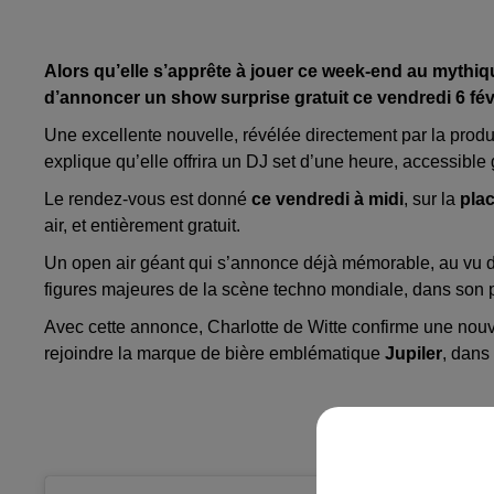
Alors qu’elle s’apprête à jouer ce week-end au mythiq
d’annoncer un show surprise gratuit ce vendredi 6 févr
Une excellente nouvelle, révélée directement par la prod
explique qu’elle offrira un DJ set d’une heure, accessible 
Le rendez-vous est donné
ce vendredi à midi
, sur la
pla
air, et entièrement gratuit.
Un open air géant qui s’annonce déjà mémorable, au vu 
figures majeures de la scène techno mondiale, dans son 
Avec cette annonce, Charlotte de Witte confirme une nouvel
rejoindre la marque de bière emblématique
Jupiler
, dans