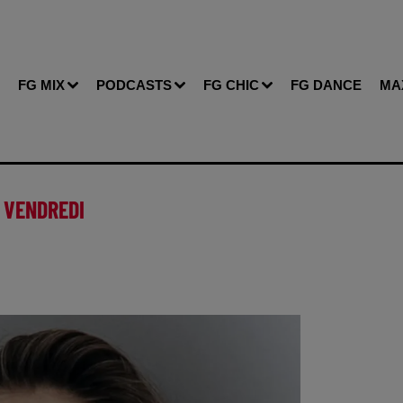
FG MIX
PODCASTS
FG CHIC
FG DANCE
MA
 VENDREDI