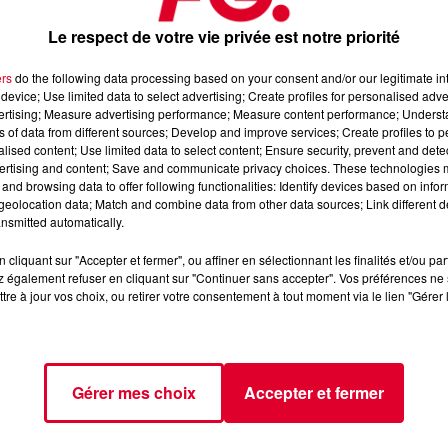
Le respect de votre vie privée est notre priorité
ers
do the following data processing based on your consent and/or our legitimate int
device; Use limited data to select advertising; Create profiles for personalised adver
vertising; Measure advertising performance; Measure content performance; Unders
ns of data from different sources; Develop and improve services; Create profiles to 
alised content; Use limited data to select content; Ensure security, prevent and detect
ertising and content; Save and communicate privacy choices. These technologies
and browsing data to offer following functionalities: Identify devices based on infor
eolocation data; Match and combine data from other data sources; Link different de
nsmitted automatically.
cliquant sur "Accepter et fermer", ou affiner en sélectionnant les finalités et/ou pa
 également refuser en cliquant sur "Continuer sans accepter". Vos préférences ne 
tre à jour vos choix, ou retirer votre consentement à tout moment via le lien "Gérer 
Gérer mes choix
Accepter et fermer