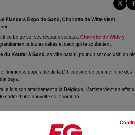
ue Flanders Expo de Gand, Charlotte de Witte vient
ier.
uctrice belge sur ses réseaux sociaux.
Charlotte de Witte
y
gratuitement à toutes celles et ceux qui le souhaitent.
ce du Kouter à Gand
, sa ville natale, pour un set exclusif, en pl
de l’immense popularité de la DJ, considérée comme l’une des
plat pays.
le fois son attachement à la Belgique. L’artiste vient en effet 
 le cadre d’une nouvelle collaboration.
Contin