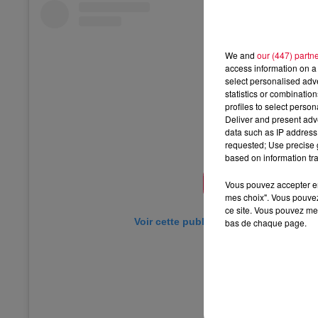
We and
our (447) partn
access information on a 
select personalised ad
statistics or combinatio
profiles to select person
Deliver and present adv
data such as IP address 
requested; Use precise g
based on information tra
Vous pouvez accepter en 
mes choix". Vous pouvez
ce site. Vous pouvez met
Voir cette publication sur Instagram
bas de chaque page.