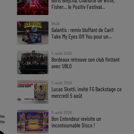
Boris Brejcha, Charlotte de Witte,
Fisher… le Positiv Festival...
8h26
Galantis : remix bluffant de Can’t
Take My Eyes Off You pour un...
5 août 2026
Bordeaux retrouve son club flottant
avec UBLO
5 août 2026
Lucas Sketti, invité FG Backstage ce
mercredi 5 août
5 août 2026
itte
Bon Entendeur revisite un
itte
incontournable Disco !