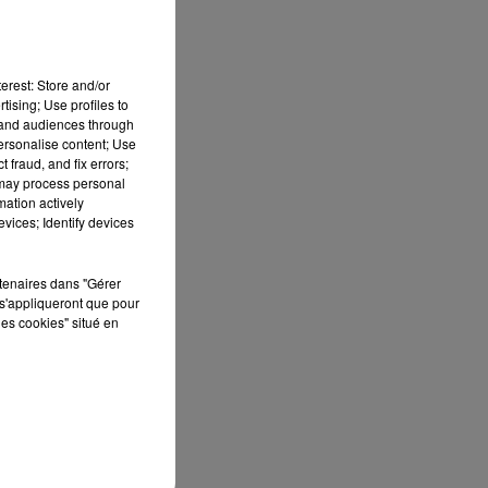
erest: Store and/or
tising; Use profiles to
tand audiences through
personalise content; Use
 fraud, and fix errors;
 may process personal
mation actively
vices; Identify devices
rtenaires dans "Gérer
s'appliqueront que pour
les cookies" situé en