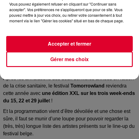
Vous pouvez également refuser en cliquant sur "Continuer sans
accepter". Vos préférences ne s'appliqueront que pour ce site. Vous
pouvez mettre à jour vos choix, ou retirer votre consentement à tout
moment via le lien "Gérer les cookies" situé en bas de chaque page.
Tomorrowland 2022
Crédit :
Facebook Officiel Tomorrowland
Accepter et fermer
Gérer mes choix
A édition exceptionnelle, programmation exceptionnelle.
Après les annulations des deux dernières années en raison
de la crise sanitaire, le festival
Tomorrowland
reviendra
cette année avec
une édition XXL sur les trois week-ends
du 15, 22 et 29 juille
t !
Et la programmation vient d’être dévoilée et une chose est
sûre, il faut se munir d’une loupe pour pouvoir regarder la
(très, très) longue liste des artistes présents sur le line-up du
festival belge.