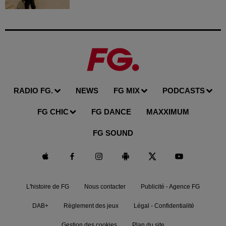
RADIO FG.
NEWS
FG MIX
PODCASTS
FG CHIC
FG DANCE
MAXXIMUM
FG SOUND
L'histoire de FG
Nous contacter
Publicité - Agence FG
DAB+
Règlement des jeux
Légal - Confidentialité
Gestion des cookies
Plan du site