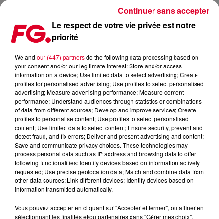
Continuer sans accepter
Le respect de votre vie privée est notre
priorité
TOMORROWLAND DÉVOILE UNE PROGRAMMATION DE FOLIE, MAIS SANS
DAVID GUETTA
We and
our (447) partners
do the following data processing based on
your consent and/or our legitimate interest: Store and/or access
information on a device; Use limited data to select advertising; Create
Publié : 14 février 2022 à 9h10 par Antony HARARI
profiles for personalised advertising; Use profiles to select personalised
advertising; Measure advertising performance; Measure content
performance; Understand audiences through statistics or combinations
of data from different sources; Develop and improve services; Create
profiles to personalise content; Use profiles to select personalised
content; Use limited data to select content; Ensure security, prevent and
detect fraud, and fix errors; Deliver and present advertising and content;
Save and communicate privacy choices. These technologies may
process personal data such as IP address and browsing data to offer
following functionalities: Identify devices based on information actively
requested; Use precise geolocation data; Match and combine data from
other data sources; Link different devices; Identify devices based on
information transmitted automatically.
Vous pouvez accepter en cliquant sur "Accepter et fermer", ou affiner en
sélectionnant les finalités et/ou partenaires dans "Gérer mes choix".