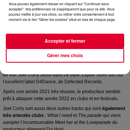
Vous pouvez également refuser en cliquant sur "Continuer sans
accepter". Vos préférences ne s'appliqueront que pour ce site. Vous
pouvez mettre à jour vos choix, ou retirer votre consentement à tout
moment via le lien "Gérer les cookies" situé en bas de chaque page.
Joel Corry
voulait réussir sa rentrée 2022. Le Dj britannique
décide donc de sortir trois tracks cette semaine.
Il a d'abord dévoilé
Liquor Store
, précisant qu'il s'agissait de
Accepter et fermer
son "
track ID le plus demandé et une arme dans ses sets en
clubs depuis des années
".
Gérer mes choix
Après écoute, on comprend pourquoi tant
Liquor Store
est
en fait uniquement
taillé pour les clubs
et cela fait du bien
de voir Joel Corry aussi dans ce style.
Liquor Store
sort sur
l'excellent label D4Dance, de Defected Records.
Après une année 2021 très réussie, le producteur semble
prêt à attaquer cette année 2022 en clubs et en festivals.
Joel Corry sort aussi deux autres tracks qui sont
également
très orientés clubs
:
What I need
et
The parade
qui vient
sampler l’incontournable
Meet her at the Loveparade
du
producteur allemand Da Hool.