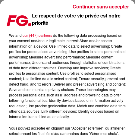
Continuer sans accepter
Le respect de votre vie privée est notre
priorité
ET UNE, ET DEUX ET TROIS... RELEASES POUR JOEL CORRY !
We and
our (447) partners
do the following data processing based on
your consent and/or our legitimate interest: Store and/or access
Publié : 7 février 2022 à 9h35 par Antony HARARI
information on a device; Use limited data to select advertising; Create
profiles for personalised advertising; Use profiles to select personalised
advertising; Measure advertising performance; Measure content
performance; Understand audiences through statistics or combinations
of data from different sources; Develop and improve services; Create
profiles to personalise content; Use profiles to select personalised
content; Use limited data to select content; Ensure security, prevent and
detect fraud, and fix errors; Deliver and present advertising and content;
Save and communicate privacy choices. These technologies may
process personal data such as IP address and browsing data to offer
following functionalities: Identify devices based on information actively
requested; Use precise geolocation data; Match and combine data from
other data sources; Link different devices; Identify devices based on
information transmitted automatically.
Joel Corry sort trois nouveaux titres
Crédit :
Facebook Officiel Joel Corry
Vous pouvez accepter en cliquant sur "Accepter et fermer", ou affiner en
sélectionnant les finalités et/ou partenaires dans "Gérer mes choix".