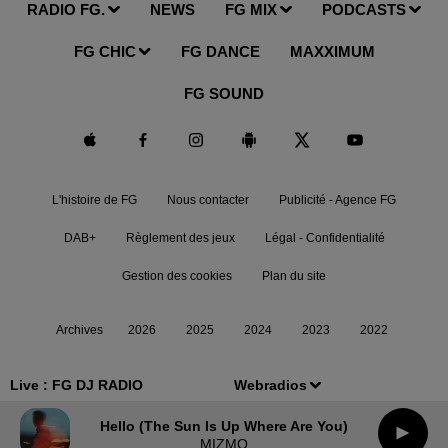
RADIO FG.
NEWS
FG MIX
PODCASTS
FG CHIC
FG DANCE
MAXXIMUM
FG SOUND
L'histoire de FG
Nous contacter
Publicité - Agence FG
DAB+
Règlement des jeux
Légal - Confidentialité
Gestion des cookies
Plan du site
Archives
2026
2025
2024
2023
2022
Live :
FG DJ RADIO
Webradios
Hello (the Sun Is Up Where Are You)
MIZMO