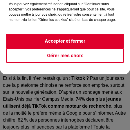
Vous pouvez également refuser en cliquant sur "Continuer sans
accepter". Vos préférences ne s'appliqueront que pour ce site. Vous
pouvez mettre à jour vos choix, ou retirer votre consentement à tout
moment via le lien "Gérer les cookies" situé en bas de chaque page.
Image d'illustration
Crédit :
@Solen Feyissa/unsplash
Accepter et fermer
Gérer mes choix
TikTok, toujours plus loin, toujours plus haut, toujours
plus fort !
Et si à la fin, il n’en restait qu’un :
Tiktok
? Pas un jour sans
que la plateforme chinoise ne renforce son emprise, surtout
sur la nouvelle génération. D’après un sondage mené aux
Etats-Unis par Her Campus Media,
74% des plus jeunes
utilisent déjà TikTok comme moteur de recherche
, plus
de la moitié le préfère même à Google pour s’informer. Autre
chiffre, 62 % des personnes interrogées déclarent être
toujours plus influencées par la plateforme ! Toute la