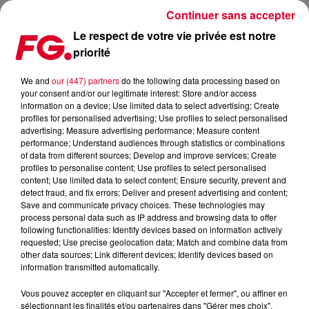
Continuer sans accepter
Le respect de votre vie privée est notre
priorité
TIKTOK, TOUJOURS PLUS LOIN, TOUJOURS PLUS HAUT,
TOUJOURS PLUS FORT !
We and
our (447) partners
do the following data processing based on
your consent and/or our legitimate interest: Store and/or access
information on a device; Use limited data to select advertising; Create
Publié : 12 septembre 2023 à 12h31 par Christophe
profiles for personalised advertising; Use profiles to select personalised
advertising; Measure advertising performance; Measure content
HUBERT
performance; Understand audiences through statistics or combinations
of data from different sources; Develop and improve services; Create
profiles to personalise content; Use profiles to select personalised
content; Use limited data to select content; Ensure security, prevent and
detect fraud, and fix errors; Deliver and present advertising and content;
Save and communicate privacy choices. These technologies may
process personal data such as IP address and browsing data to offer
following functionalities: Identify devices based on information actively
requested; Use precise geolocation data; Match and combine data from
other data sources; Link different devices; Identify devices based on
information transmitted automatically.
Vous pouvez accepter en cliquant sur "Accepter et fermer", ou affiner en
sélectionnant les finalités et/ou partenaires dans "Gérer mes choix".