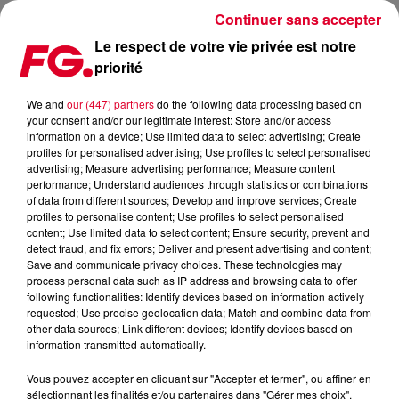
Continuer sans accepter
Le respect de votre vie privée est notre
priorité
TIKTOK, MEILLEUR AMI DES GÉANTS DE LA MUSIQUE
We and
our (447) partners
do the following data processing based on
your consent and/or our legitimate interest: Store and/or access
Publié : 6 juin 2023 à 14h11 par Christophe HUBERT
information on a device; Use limited data to select advertising; Create
profiles for personalised advertising; Use profiles to select personalised
advertising; Measure advertising performance; Measure content
performance; Understand audiences through statistics or combinations
of data from different sources; Develop and improve services; Create
profiles to personalise content; Use profiles to select personalised
content; Use limited data to select content; Ensure security, prevent and
detect fraud, and fix errors; Deliver and present advertising and content;
Save and communicate privacy choices. These technologies may
process personal data such as IP address and browsing data to offer
following functionalities: Identify devices based on information actively
requested; Use precise geolocation data; Match and combine data from
other data sources; Link different devices; Identify devices based on
information transmitted automatically.
Vous pouvez accepter en cliquant sur "Accepter et fermer", ou affiner en
sélectionnant les finalités et/ou partenaires dans "Gérer mes choix".