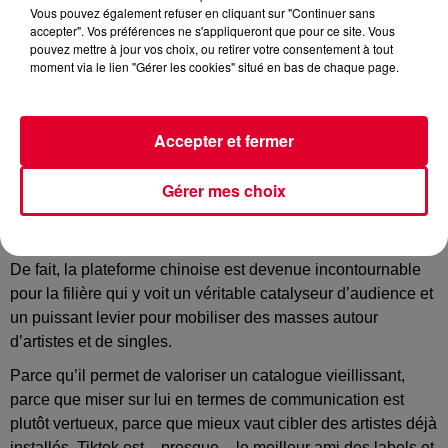
Vous pouvez également refuser en cliquant sur "Continuer sans
accepter". Vos préférences ne s'appliqueront que pour ce site. Vous
Image d'illustration
pouvez mettre à jour vos choix, ou retirer votre consentement à tout
Crédit :
@ cottonbro studio
moment via le lien "Gérer les cookies" situé en bas de chaque page.
Accepter et fermer
TikTok, meilleur ami des géants de la musique
Gérer mes choix
Disons-le clairement, en 2023, vous avez autant de chances
d’être signés sur un gros label qui boycotte TikTok, que de
trouver un expert du Giec, optimiste sur l’avenir du climat !
De fait, la plateforme chinoise est devenue incontournable
pour la filière qui y voit un véritable catalyseur d’audience et
un puissant levier pour mobiliser des masses autour
d’artistes et de singles.
Parce qu’il permet de valoriser un catalogue vieillissant,
parce que miser sur lui en termes de communication est
plutôt vertueux, parce que mieux vaut cibler des artistes déjà
installés, Tiktok est – presque – le meilleur ami des labels et