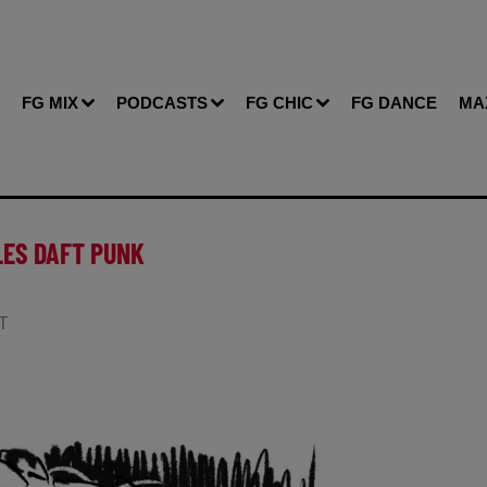
FG MIX
PODCASTS
FG CHIC
FG DANCE
MA
 LES DAFT PUNK
RT