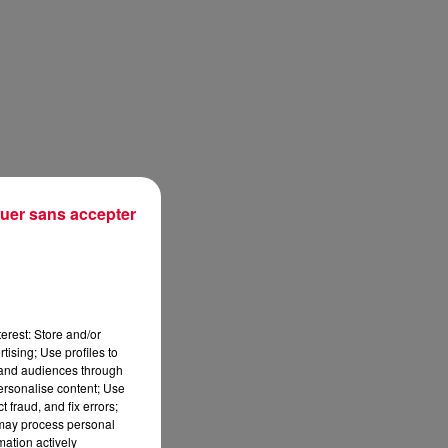
uer sans accepter
erest: Store and/or
tising; Use profiles to
tand audiences through
personalise content; Use
 fraud, and fix errors;
 may process personal
mation actively