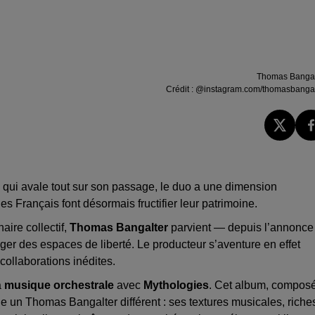
Thomas Bangal
Crédit :
@instagram.com/thomasbangal
 qui avale tout sur son passage, le duo a une dimension
s Français font désormais fructifier leur patrimoine.
aire collectif,
Thomas Bangalter
parvient — depuis l’annonce
r des espaces de liberté. Le producteur s’aventure en effet
collaborations inédites.
a
musique orchestrale
avec
Mythologies
. Cet album, compos
le un Thomas Bangalter différent : ses textures musicales, riche