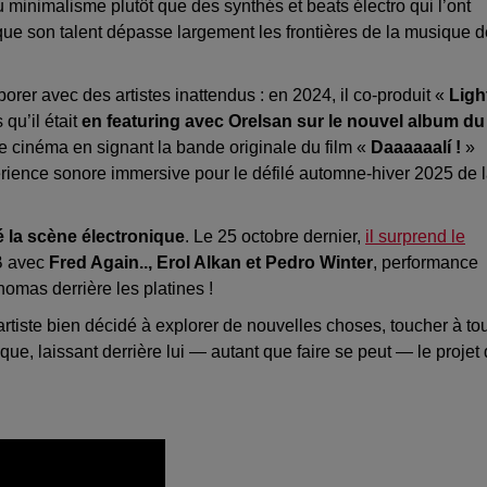
u minimalisme plutôt que des synthés et beats électro qui l’ont
que son talent dépasse largement les frontières de la musique d
rer avec des artistes inattendus : en 2024, il co-produit «
Ligh
 qu’il était
en featuring avec Orelsan sur le nouvel album du
 le cinéma en signant la bande originale du film «
Daaaaaalí !
»
érience sonore immersive pour le défilé automne-hiver 2025 de 
 la scène électronique
. Le 25 octobre dernier,
il surprend le
B avec
Fred Again.., Erol Alkan et Pedro Winter
, performance
homas derrière les platines !
iste bien décidé à explorer de nouvelles choses, toucher à tou
asque, laissant derrière lui — autant que faire se peut — le projet