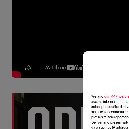
We and
our (447) partn
access information on a 
select personalised ad
statistics or combinatio
profiles to select person
Deliver and present adv
data such as IP address 