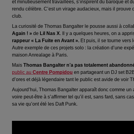
et minutieusement travaillées, s’inspirent du baroque et d
rendu célèbre. C’est un virage audacieux, mais il prouve 
club.
La curiosité de Thomas Bangalter le pousse aussi à collabo
Again ! »
de
Lil Nas X
. Il y a quelques heures, on a appris
rappeur « La Fuite en Avant ».
Et puis, il se tourne vers
Autre exemple de ces projets solo : la création d’une exp
maison Anrealage à Paris.
Mais
Thomas Bangalter n’a pas totalement abandonné
public au
Centre Pompidou
en partageant un DJ set B2
d’ores et déjà légendaire tant le public est avide de voir T
Aujourd’hui, Thomas Bangalter apparaît donc comme un art
voire peut-être à s’affirmer tel qu’il est, sans fard, sans c
sa vie qu’ont été les Daft Punk.