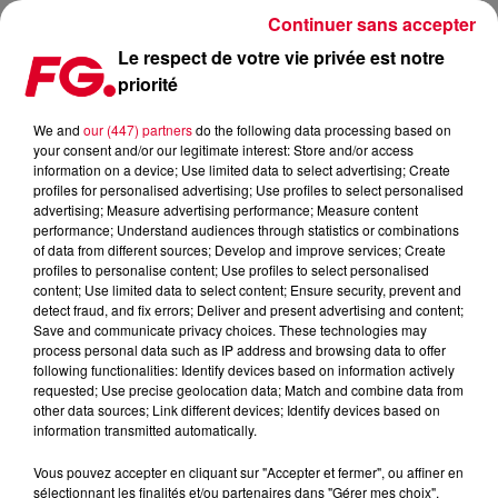
Continuer sans accepter
Le respect de votre vie privée est notre
priorité
INSANE FESTIVAL 2026 REVIENT À APT DU 14 AU 16 MAI
2026 !
We and
our (447) partners
do the following data processing based on
your consent and/or our legitimate interest: Store and/or access
information on a device; Use limited data to select advertising; Create
Publié : 18 mars 2026 à 12h56
profiles for personalised advertising; Use profiles to select personalised
advertising; Measure advertising performance; Measure content
performance; Understand audiences through statistics or combinations
of data from different sources; Develop and improve services; Create
profiles to personalise content; Use profiles to select personalised
content; Use limited data to select content; Ensure security, prevent and
detect fraud, and fix errors; Deliver and present advertising and content;
Save and communicate privacy choices. These technologies may
process personal data such as IP address and browsing data to offer
following functionalities: Identify devices based on information actively
requested; Use precise geolocation data; Match and combine data from
other data sources; Link different devices; Identify devices based on
information transmitted automatically.
Vous pouvez accepter en cliquant sur "Accepter et fermer", ou affiner en
sélectionnant les finalités et/ou partenaires dans "Gérer mes choix".