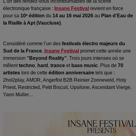
L’un des rendez-vous incontournables de la scène
électronique française :
Insane Festival
revient en force
pour sa
10ᵉ édition
du
14 au 16 mai 2026
au
Plan d’Eau de
la Riaille à Apt (Vaucluse)
.
Considéré comme l’un des
festivals électro majeurs du
Sud de la France
,
Insane Festival
promet cette année une
immersion
“Beyond Reality”
. Trois jours intenses où se
mêlent
techno
,
hard
,
trance
et
bass music
. Plus de
70
artistes
lors de cette
édition anniversaire
tels que :
2hot2play, AMOR, Angerfist B2B Reinier Zonneveld, H
oly
Priest, Restricted,
Petit Biscuit, Upsilone, Ascendant Vierge,
Yann Muller…