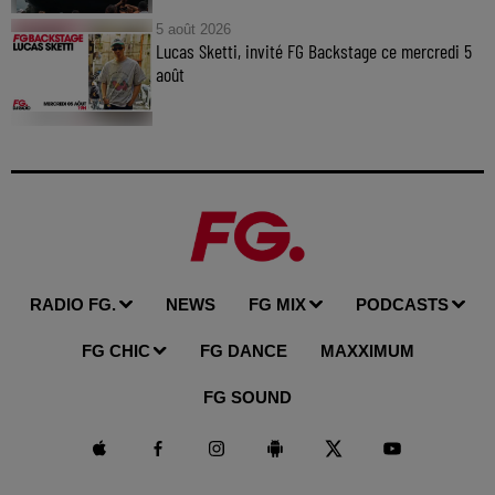
5 août 2026
Lucas Sketti, invité FG Backstage ce mercredi 5
août
RADIO FG.
NEWS
FG MIX
PODCASTS
FG CHIC
FG DANCE
MAXXIMUM
FG SOUND