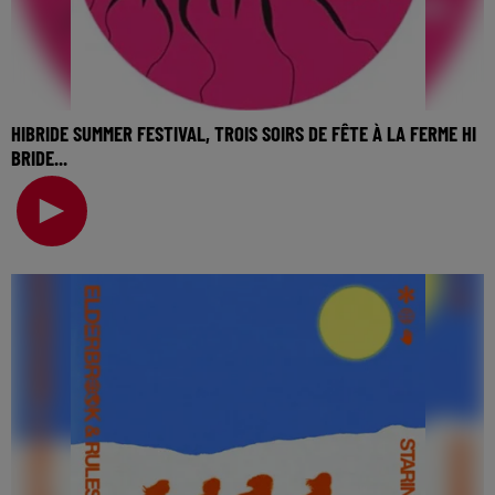
HIBRIDE SUMMER FESTIVAL, TROIS SOIRS DE FÊTE À LA FERME HI
BRIDE...
🎧 Ecoutez Radio FG sur http://www.radiofg.com 📱 et sur
l’Application FG (IOS https://urlz.fr/hhZx