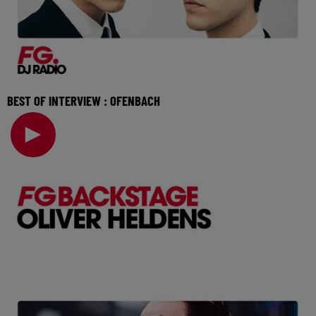
BEST OF INTERVIEW : OFENBACH
Révélés par Radio FG en 2015, les membres d’Ofenbach
présenteront leur nouveau titre "Four The Floor