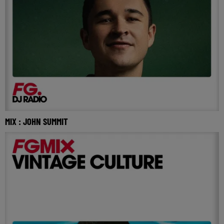
MIX : JOHN SUMMIT
Réécoutez le FG mix avec John Summit du samedi 4 juillet
2026 🎧 Ecoutez Radio FG sur http://www.r