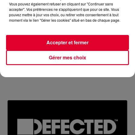
Vous pouvez également refuser en cliquant sur "Continuer sans
accepter". Vos préférences ne s'appliqueront que pour ce site. Vous
pouvez mettre à jour vos choix, ou retirer votre consentement à tout
moment via le lien "Gérer les cookies" situé en bas de chaque page.
MIX : TR3NACRIA
Accepter et fermer
Réécoutez FG mix avec Tr3nacria du jeudi 9 juillet 2026 🎧
Ecoutez Radio FG sur http://www.radiofg
Gérer mes choix