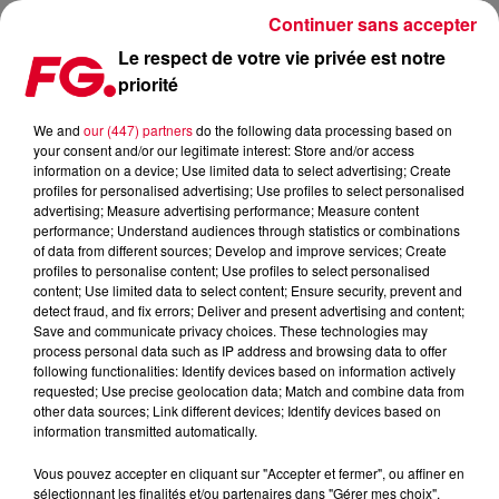
Continuer sans accepter
Le respect de votre vie privée est notre
priorité
PODCASTS LES + RECENTS
We and
our (447) partners
do the following data processing based on
your consent and/or our legitimate interest: Store and/or access
information on a device; Use limited data to select advertising; Create
profiles for personalised advertising; Use profiles to select personalised
advertising; Measure advertising performance; Measure content
performance; Understand audiences through statistics or combinations
of data from different sources; Develop and improve services; Create
profiles to personalise content; Use profiles to select personalised
content; Use limited data to select content; Ensure security, prevent and
detect fraud, and fix errors; Deliver and present advertising and content;
Save and communicate privacy choices. These technologies may
process personal data such as IP address and browsing data to offer
following functionalities: Identify devices based on information actively
requested; Use precise geolocation data; Match and combine data from
other data sources; Link different devices; Identify devices based on
information transmitted automatically.
Vous pouvez accepter en cliquant sur "Accepter et fermer", ou affiner en
sélectionnant les finalités et/ou partenaires dans "Gérer mes choix".