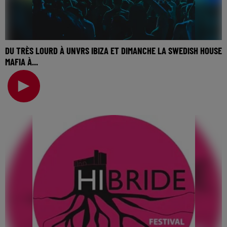
DU TRÈS LOURD À UNVRS IBIZA ET DIMANCHE LA SWEDISH HOUSE
MAFIA À...
🎧 Ecoutez Radio FG sur http://www.radiofg.com 📱 et sur
l’Application FG (IOS https://urlz.fr/hhZx