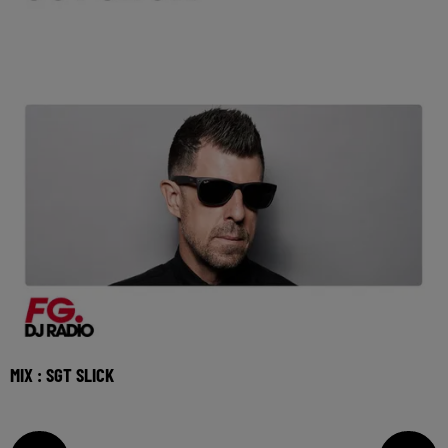
MIX : SGT SLICK
Réécoutez le FG mix avec Sgt Slick du vendredi 3 juillet
2026 🎧 Ecoutez Radio FG sur http://www.r