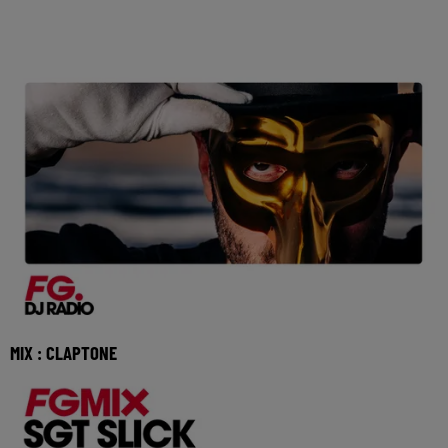
MIX : CLAPTONE
Réécoutez le FG mix avec Claptone du vendredi 3 juillet
2026 🎧 Ecoutez Radio FG sur http://www.ra