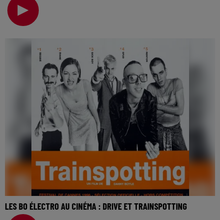
cinéma… Puisqu’on parle de cinéma cette semaine
LES BO ÉLECTRO AU CINÉMA : DRIVE ET TRAINSPOTTING
La music story du jour c’est celle des BO électro au