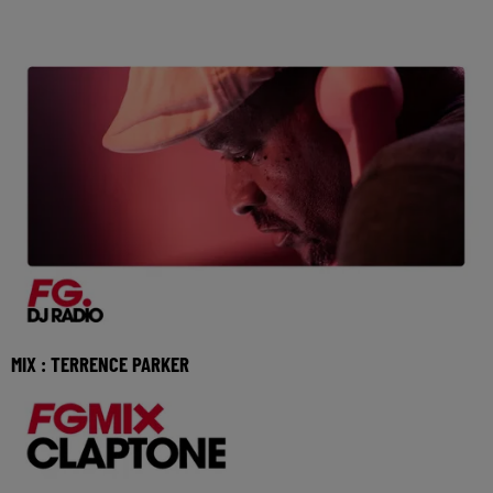
MIX : TERRENCE PARKER
Réécoutez le FG mix avec Terrence Parker du vendredi 3
juillet 2026 🎧 Ecoutez Radio FG sur http:/