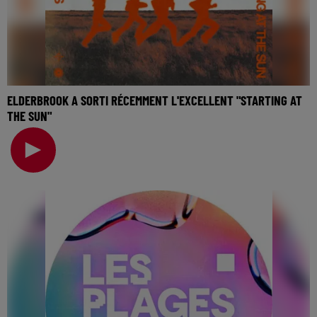
ELDERBROOK A SORTI RÉCEMMENT L'EXCELLENT "STARTING AT
THE SUN"
🎧 Ecoutez Radio FG sur http://www.radiofg.com 📱 et sur
l’Application FG (IOS https://urlz.fr/hhZx