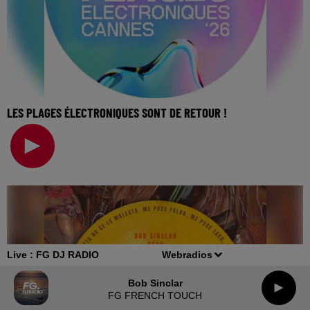
LES PLAGES ÉLECTRONIQUES SONT DE RETOUR !
🎧 Ecoutez Radio FG sur http://www.radiofg.com 📱 et sur
l’Application FG (IOS https://urlz.fr/hhZx
Live :
FG DJ RADIO
Webradios
Bob Sinclar
FG FRENCH TOUCH