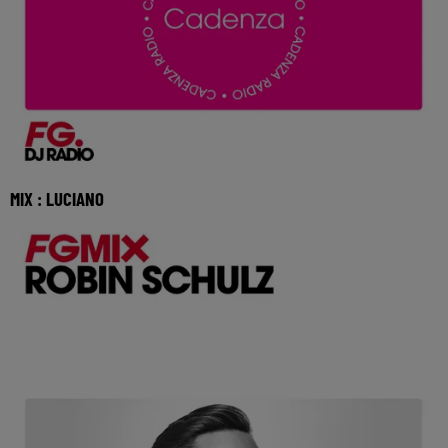
MIX : LUCIANO
Réécoutez FG mix avec Luciano du samedi 4 juillet 2026 🎧
Ecoutez Radio FG sur http://www.radiofg.