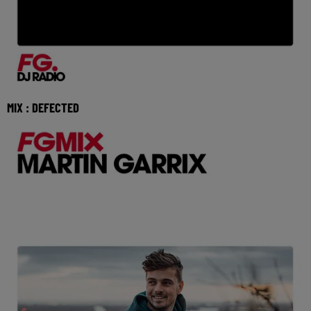
MIX : DEFECTED
Réécoutez le FG mix avec Defected du jeudi 9 juillet 2026
🎧 Ecoutez Radio FG sur http://www.radio