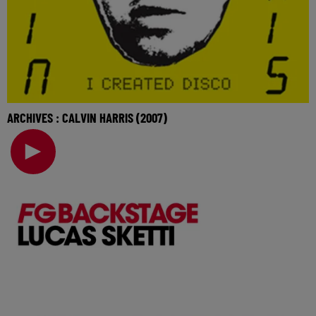
ARCHIVES : CALVIN HARRIS (2007)
Retrouvez Calvin Harris ce soir dans une interview archive
datant de 2007 ! 🎧 Ecoutez Radio FG su