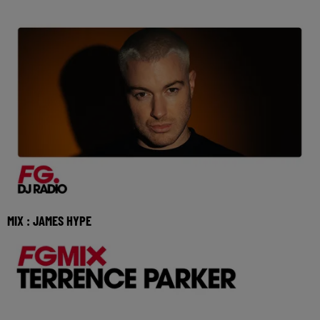
MIX : JAMES HYPE
Réécoutez FG mix avec James Hype du samedi 4 juillet
2026 🎧 Ecoutez Radio FG sur http://www.radio