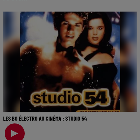
LES BO ÉLECTRO AU CINÉMA : STUDIO 54
La music story du jour c’est celle des BO électro au
cinéma… Jouissive dans les films de Quentin Dup