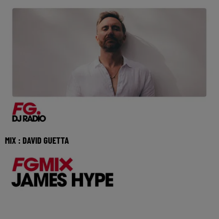
MIX : DAVID GUETTA
Réécoutez le FG French Touch avec David Guetta 🎧
Ecoutez Radio FG sur http://www.radiofg.com 📱 e