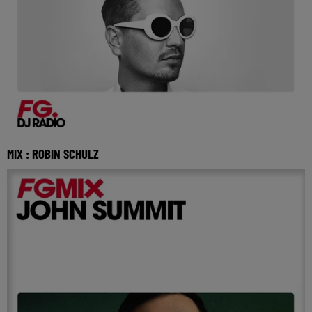
MIX : ROBIN SCHULZ
Réécoutez FG mix avec Robin Schulz du samedi 4 juillet
2026 🎧 Ecoutez Radio FG sur http://www.rad