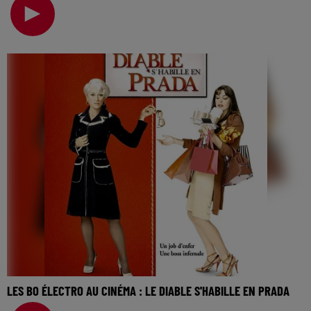
cinéma… Il y a des films qui marquent, par leur
LES BO ÉLECTRO AU CINÉMA : LE DIABLE S'HABILLE EN PRADA
La music story du jour c’est celle des BO électro au