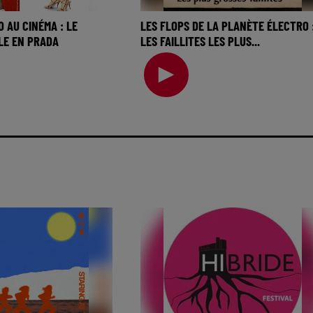
O AU CINÉMA : LE
LES FLOPS DE LA PLANÈTE ÉLECTRO 
LLE EN PRADA
LES FAILLITES LES PLUS...
du jour c’est celle des
La music story du jour c’est celle d
 cinéma… On va
flops de la planète électro… Ce qu
te semaine, sur to
commencé comme une cult