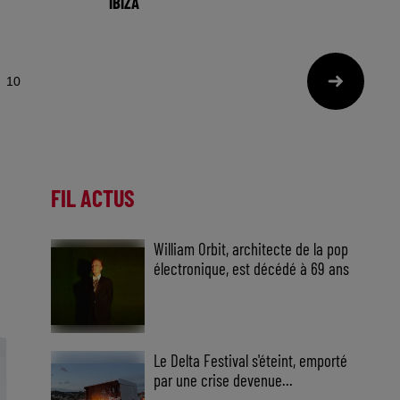
IBIZA
celle des
🎧 Ecoutez Radio FG sur
de DJs
http://www.radiofg.com 📱 et sur
o
l’Application FG (IOS https://urlz.fr/hhZx
10
FIL ACTUS
William Orbit, architecte de la pop
électronique, est décédé à 69 ans
William Orbit, pionnier de la pop
électronique, s'éteint à 69 ans.
Hommage à un visionnaire.
Le Delta Festival s'éteint, emporté
par une crise devenue...