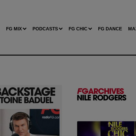
FG MIX
PODCASTS
FG CHIC
FG DANCE
MA