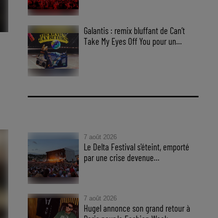
Galantis : remix bluffant de Can’t
Take My Eyes Off You pour un...
es
7 août 2026
Le Delta Festival s'éteint, emporté
par une crise devenue...
Le Delta Festival s'éteint après
12 ans, victime d'une crise
insurmontable.
7 août 2026
Hugel annonce son grand retour à