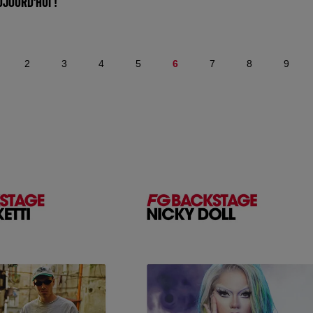
JOURD'HUI !
La music story du jour c’est 
 Radio FG sur
DJs masqués Pourquoi tant 
radiofg.com 📱 et sur
portent un masque ? Pour pr
n FG (IOS https://urlz.fr/hhZx
2
3
4
5
6
7
8
9