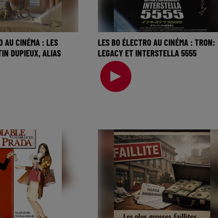
O AU CINÉMA : LES
LES BO ÉLECTRO AU CINÉMA : TRON:
IN DUPIEUX, ALIAS
LEGACY ET INTERSTELLA 5555
La music story du jour c’est celle d
du jour c’est celle des
BO électro au cinéma… Puisqu’on
u cinéma… Une
parle de cinéma cette semaine
ler des musiques élect