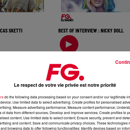
UCAS SKETTI
BEST OF INTERVIEW : NICKY DOLL
tenu par les plus
Elle a ouvert la voie avec Drag Ra
gel à Meduza en
France et poursuit aujourd'hui son
ancis Mercier, le DJ
aventure avec un album pop-é
Contin
Le respect de votre vie privée est notre priorité
ers
do the following data processing based on your consent and/or our legitimate int
device; Use limited data to select advertising; Create profiles for personalised adver
vertising; Measure advertising performance; Measure content performance; Unders
ns of data from different sources; Develop and improve services; Create profiles to 
alised content; Use limited data to select content; Ensure security, prevent and detect
ertising and content; Save and communicate privacy choices. These technologies
and browsing data to offer following functionalities: Identify devices based on infor