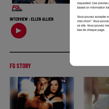
requested; Use precise g
based on information tra
Vous pouvez accepter en 
INTERVIEW : ELLEN ALLIEN
BEST OF INTER
mes choix". Vous pouvez
Figure incontestable de la techno
Révélés par R
ce site. Vous pouvez met
bas de chaque page.
allemande, Ellen Allien vient nous
membres d’Ofe
présenter son nouvel album New
leur nouveau t
FG STORY