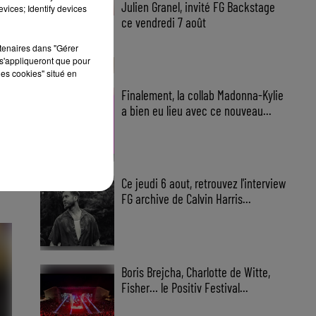
Julien Granel, invité FG Backstage
vices; Identify devices
ce vendredi 7 août
Julien Granel à FG Backstage, la
rtenaires dans "Gérer
French Touch s'exporte à New
s'appliqueront que pour
York ce vendredi soir.
les cookies" situé en
Finalement, la collab Madonna-Kylie
mme
a bien eu lieu avec ce nouveau...
Madonna et Kylie enfin réunies
sur scène avec Love Sensation,
un duo électrisant à découvrir !
Ce jeudi 6 aout, retrouvez l'interview
FG archive de Calvin Harris...
Revivez 2007 avec Calvin
Harris, DJ Spen et Cassius dans
l'Happy Hour FG ce jeudi soir.
Boris Brejcha, Charlotte de Witte,
Fisher… le Positiv Festival...