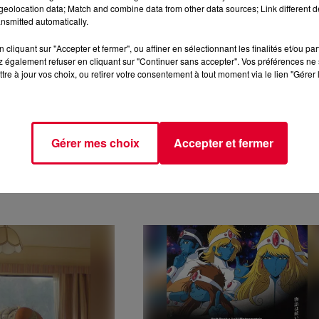
eolocation data; Match and combine data from other data sources; Link different de
nsmitted automatically.
cliquant sur "Accepter et fermer", ou affiner en sélectionnant les finalités et/ou pa
VIEW : OFENBACH
INTERVIEW : OLIVER HELDENS
 également refuser en cliquant sur "Continuer sans accepter". Vos préférences ne 
adio FG en 2015, les
Invité de l'Happy Hour, Oliver
tre à jour vos choix, ou retirer votre consentement à tout moment via le lien "Gérer 
nbach présenteront
Heldens vient nous parler de son
itre "Four The Floor
nouveau single et de son progra
p
Gérer mes choix
Accepter et fermer