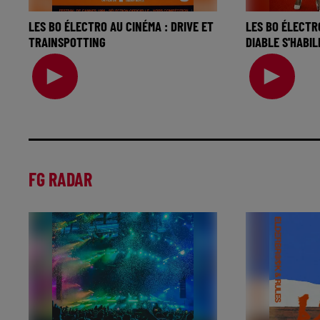
LES BO ÉLECTRO AU CINÉMA : DRIVE ET
LES BO ÉLECTR
TRAINSPOTTING
DIABLE S'HABI
La music story du jour c’est celle des
La music story 
BO électro au cinéma… Il y a des
BO électro au
films qui marquent, par leur
revenir sur cet
FG RADAR