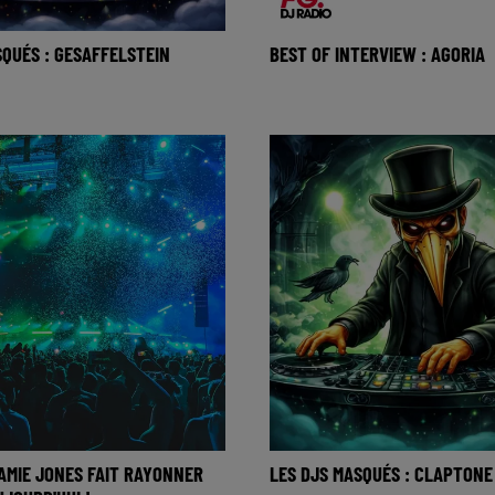
SQUÉS : GESAFFELSTEIN
BEST OF INTERVIEW : AGORIA
ory du jour c’est celle des
Le français sortait alors « C
s… Il y avait les DJs
une reprise moderne du hit 
es DJs casqués… Et
Wilde sorti dans les année
JAMIE JONES FAIT RAYONNER
LES DJS MASQUÉS : CLAPTONE