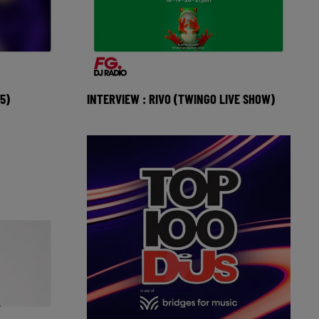
5)
INTERVIEW : RIVO (TWINGO LIVE SHOW)
nterview de
Le DJ français Rivo, interviewé en
 Leader du
marge du Twingo Live Show, pour nous
parler de ses projets et de