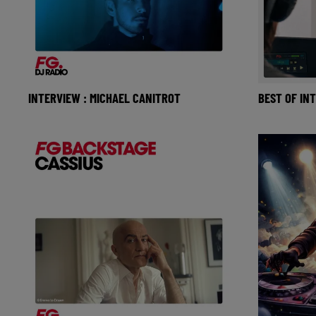
INTERVIEW : MICHAEL CANITROT
BEST OF IN
Le français Michael Canitrot, connu pour
C’est comme
son projet Monumental qui sublime les
danse encore
monuments historiques
réalisateu