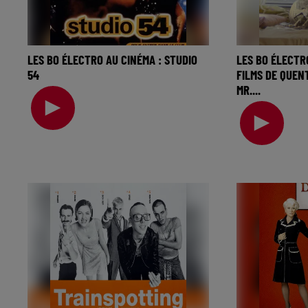
LES BO ÉLECTRO AU CINÉMA : STUDIO
LES BO ÉLECTR
54
FILMS DE QUENT
MR....
La music story du jour c’est celle des
La music story 
BO électro au cinéma… Jouissive
BO électro a
dans les films de Quentin Dup
semaine à par