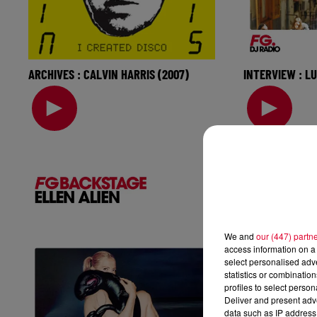
ARCHIVES : CALVIN HARRIS (2007)
INTERVIEW : L
Retrouvez Calvin Harris ce soir dans
Il est déjà sou
une interview archive datant de 2007
grands, de Hu
! 🎧 Ecoutez Radio FG su
passant par Fr
Luc
We and
our (447) partn
access information on a 
select personalised ad
statistics or combinatio
profiles to select person
Deliver and present adv
data such as IP address 