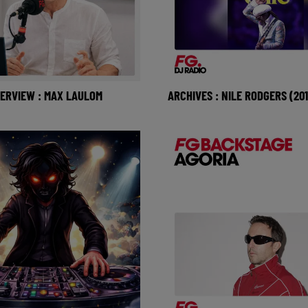
TERVIEW : MAX LAULOM
ARCHIVES : NILE RODGERS (201
nt la fête en Ukraine ? On
On retourne en 2015 avec l’i
 à Kyiv ? Il y a 2 ans, le
la légende, Nile Rodgers, le
r Max Laulom
groupe Chic. L’artist