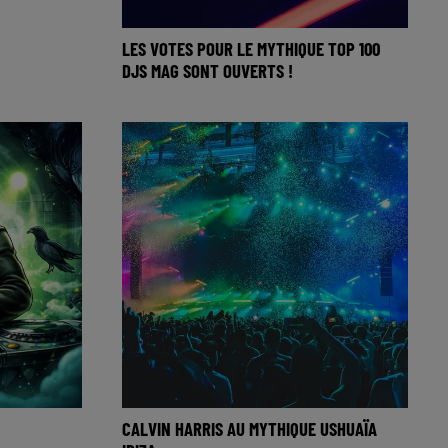
LES VOTES POUR LE MYTHIQUE TOP 100
DJS MAG SONT OUVERTS !
ambodia »,
🎧 Ecoutez Radio FG sur
de Kim
http://www.radiofg.com 📱 et sur
l’Application FG (IOS https://urlz.fr/hhZx
CALVIN HARRIS AU MYTHIQUE USHUAÏA