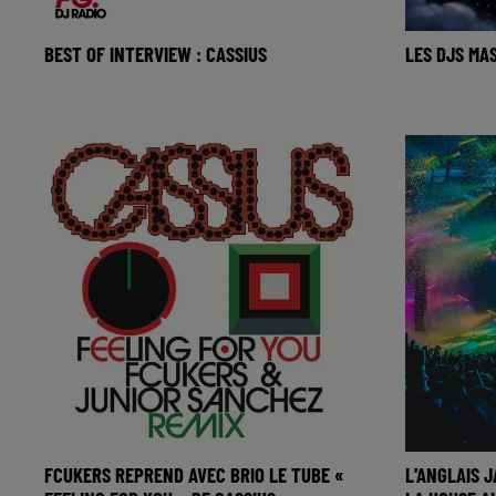
BEST OF INTERVIEW : CASSIUS
LES DJS MA
Hubert Boombass rallumait la flamme
La music st
de Cassius avec un concert évènement
DJs masqué
à l’Olympia à Paris ! 🎧
masqués, l
FCUKERS REPREND AVEC BRIO LE TUBE «
L'ANGLAIS 