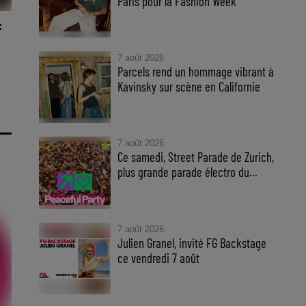
Paris pour la Fashion Week
Hugel enflamme Paris : soirée
:
électro à la Cité du Cinéma pour
la Fashion Week.
es
7 août 2026
Parcels rend un hommage vibrant à
i a
Kavinsky sur scène en Californie
Parcels rend hommage à
Kavinsky avec une reprise
émotive de Nightcall en
7 août 2026
Californie.
Ce samedi, Street Parade de Zurich,
plus grande parade électro du...
Street Parade Zurich 2026: fête
électro avec 1 million de fans et
200 artistes à découvrir!
7 août 2026
Julien Granel, invité FG Backstage
ce vendredi 7 août
Julien Granel à FG Backstage, la
French Touch s'exporte à New