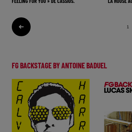
FEELING FOR YOU » DE CASSIUS.
LA HOUSE AU
🎧 Ecoutez Radio FG sur
🎧 Ecoutez
http://www.radiofg.com 📱 et sur
http://www.
l’Application FG (IOS https://urlz.fr/hhZx
l’Applicatio
1
FG BACKSTAGE BY ANTOINE BADUEL