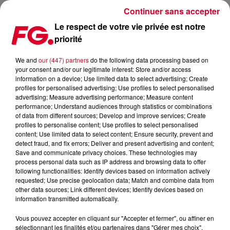
Continuer sans accepter
Le respect de votre vie privée est notre
priorité
PODCASTS LES + RECENTS
We and
our (447) partners
do the following data processing based on
your consent and/or our legitimate interest: Store and/or access
information on a device; Use limited data to select advertising; Create
profiles for personalised advertising; Use profiles to select personalised
advertising; Measure advertising performance; Measure content
performance; Understand audiences through statistics or combinations
of data from different sources; Develop and improve services; Create
profiles to personalise content; Use profiles to select personalised
content; Use limited data to select content; Ensure security, prevent and
detect fraud, and fix errors; Deliver and present advertising and content;
Save and communicate privacy choices. These technologies may
process personal data such as IP address and browsing data to offer
following functionalities: Identify devices based on information actively
requested; Use precise geolocation data; Match and combine data from
other data sources; Link different devices; Identify devices based on
information transmitted automatically.
Vous pouvez accepter en cliquant sur "Accepter et fermer", ou affiner en
sélectionnant les finalités et/ou partenaires dans "Gérer mes choix".