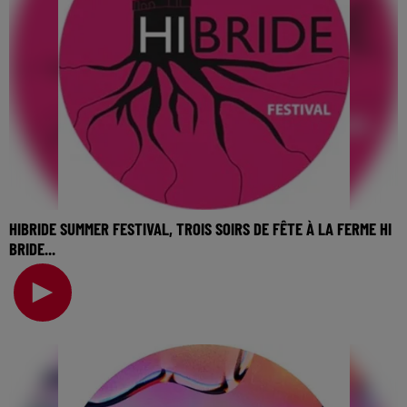
HIBRIDE SUMMER FESTIVAL, TROIS SOIRS DE FÊTE À LA FERME HI
BRIDE...
🎧 Ecoutez Radio FG sur http://www.radiofg.com 📱 et sur
l’Application FG (IOS https://urlz.fr/hhZx