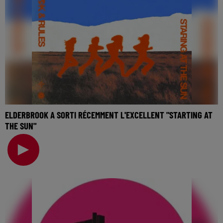
ELDERBROOK A SORTI RÉCEMMENT L'EXCELLENT "STARTING AT
THE SUN"
🎧 Ecoutez Radio FG sur http://www.radiofg.com 📱 et sur
l’Application FG (IOS https://urlz.fr/hhZx