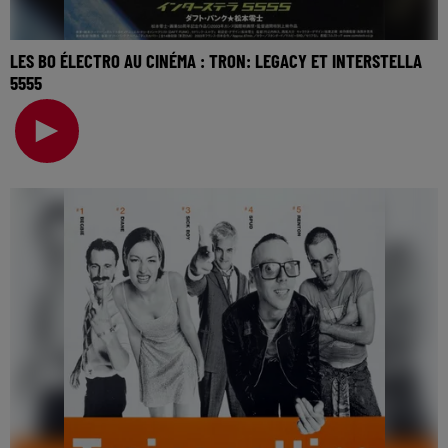
LES BO ÉLECTRO AU CINÉMA : TRON: LEGACY ET INTERSTELLA
5555
La music story du jour c’est celle des BO électro au
cinéma… Puisqu’on parle de cinéma cette semaine