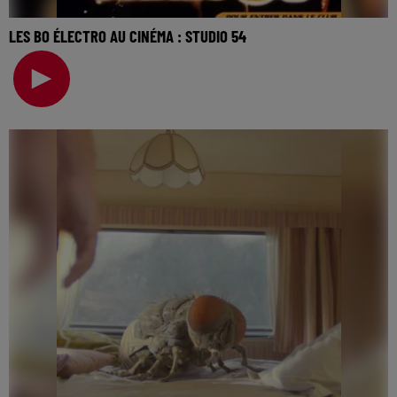
LES BO ÉLECTRO AU CINÉMA : STUDIO 54
La music story du jour c’est celle des BO électro au
cinéma… Jouissive dans les films de Quentin Dup