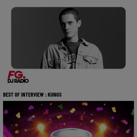
BEST OF INTERVIEW : KUNGS
Kungs : le producteur français fête cette année ses 10 ans
de carrière mais aussi la sortie de "Out