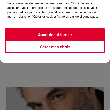
Vous pouvez également refuser en cliquant sur "Continuer sans
accepter". Vos préférences ne s'appliqueront que pour ce site. Vous
pouvez mettre à jour vos choix, ou retirer votre consentement à tout
moment via le lien "Gérer les cookies" situé en bas de chaque page.
LA CABANE DES AMIS, L'OPEN AIR INCONTOURNABLE DE
Accepter et fermer
MARSEILLE.
🎧 Ecoutez Radio FG sur http://www.radiofg.com 📱 et sur
Gérer mes choix
l’Application FG (IOS https://urlz.fr/hhZx