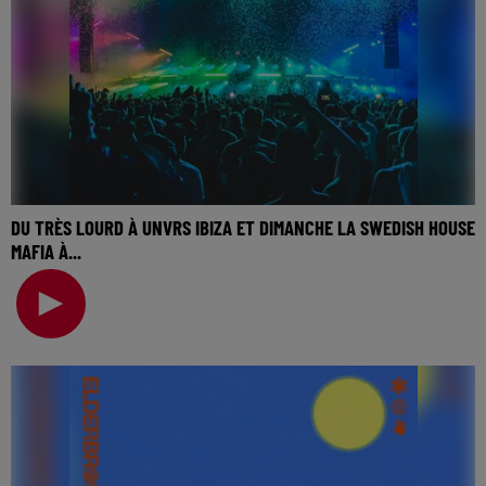
DU TRÈS LOURD À UNVRS IBIZA ET DIMANCHE LA SWEDISH HOUSE
MAFIA À...
🎧 Ecoutez Radio FG sur http://www.radiofg.com 📱 et sur
l’Application FG (IOS https://urlz.fr/hhZx