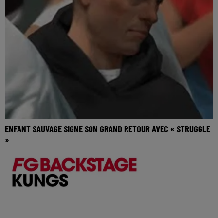
ENFANT SAUVAGE SIGNE SON GRAND RETOUR AVEC « STRUGGLE
»
🎧 Ecoutez Radio FG sur http://www.radiofg.com 📱 et sur
l’Application FG (IOS https://urlz.fr/hhZx