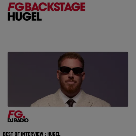
l’Application FG (IOS https://urlz.fr/hhZx
BEST OF INTERVIEW : HUGEL