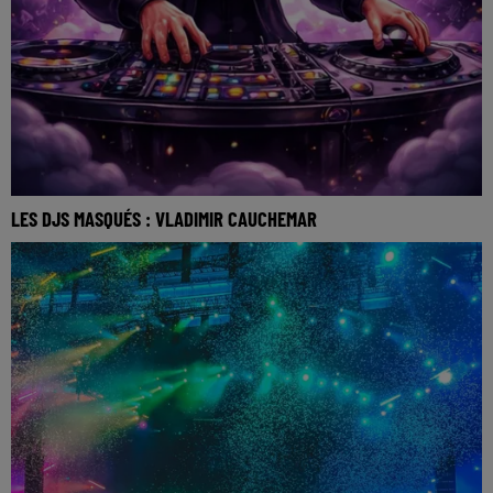
LES DJS MASQUÉS : VLADIMIR CAUCHEMAR
La music story du jour c’est celle des DJs masqués…
Dompter la mort, vaste projet face auquel l’Homm