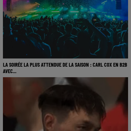
LA SOIRÉE LA PLUS ATTENDUE DE LA SAISON : CARL COX EN B2B
AVEC...
🎧 Ecoutez Radio FG sur http://www.radiofg.com 📱 et sur
l’Application FG (IOS https://urlz.fr/hhZx