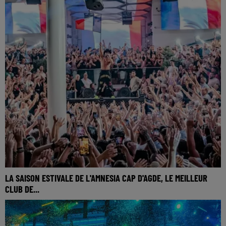
LA SAISON ESTIVALE DE L'AMNESIA CAP D'AGDE, LE MEILLEUR
CLUB DE...
🎧 Ecoutez Radio FG sur http://www.radiofg.com 📱 et sur
l’Application FG (IOS https://urlz.fr/hhZx