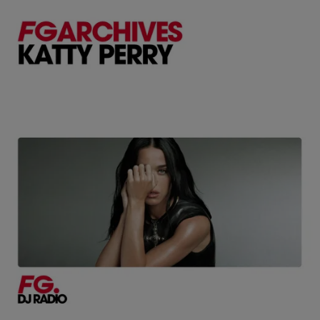
Entre sa résidence à Ibiza, son single « Ron Y Coco », sa
collaboration avec Ultra Nate et sa date a