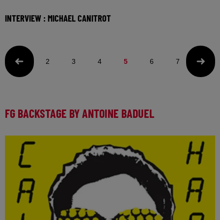
INTERVIEW : MICHAEL CANITROT
Le français Michael Canitrot, connu pour son projet
Monumental qui sublime les monuments historiques
2
3
4
5
6
7
8
FG BACKSTAGE BY ANTOINE BADUEL