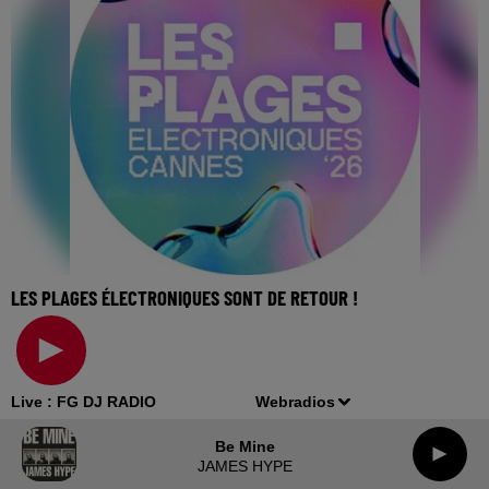
LES PLAGES ÉLECTRONIQUES SONT DE RETOUR !
🎧 Ecoutez Radio FG sur http://www.radiofg.com 📱 et sur
l’Application FG (IOS https://urlz.fr/hhZx
Live :
FG DJ RADIO
Webradios
Be Mine
JAMES HYPE