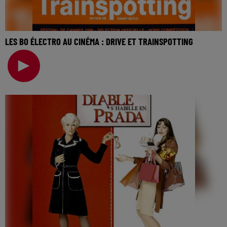
LES BO ÉLECTRO AU CINÉMA : DRIVE ET TRAINSPOTTING
La music story du jour c’est celle des BO électro au
cinéma… Il y a des films qui marquent, par leur