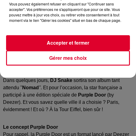
Vous pouvez également refuser en cliquant sur "Continuer sans
accepter". Vos préférences ne s'appliqueront que pour ce site. Vous
pouvez mettre à jour vos choix, ou retirer votre consentement à tout
moment via le lien "Gérer les cookies" situé en bas de chaque page.
DJ Snake @ Purple Door
Crédit :
@Deeze@Arno Partissimo
Accepter et fermer
Gérer mes choix
La Purple Door de DJ Snake
Dans quelques jours,
DJ Snake
sortira son album tant
attendu "
Nomad
"
. Et pour l’occasion, la star française a
participé à une édition spéciale de
Purple Door
(by
Deezer). Et vous savez quelle ville il a choisie ? Paris,
évidemment ! Et où ? À la Tour Eiffel, bien sûr !
Le concept Purple Door
Pour rappel, la Purple Door est un format lancé par Deezer