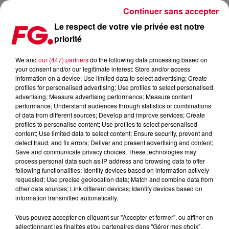
Continuer sans accepter
Le respect de votre vie privée est notre
priorité
LA PURPLE DOOR DE DJ SNAKE
We and
our (447) partners
do the following data processing based on
your consent and/or our legitimate interest: Store and/or access
Publié : 30 octobre 2025 à 17h13
information on a device; Use limited data to select advertising; Create
profiles for personalised advertising; Use profiles to select personalised
advertising; Measure advertising performance; Measure content
performance; Understand audiences through statistics or combinations
of data from different sources; Develop and improve services; Create
profiles to personalise content; Use profiles to select personalised
content; Use limited data to select content; Ensure security, prevent and
detect fraud, and fix errors; Deliver and present advertising and content;
Save and communicate privacy choices. These technologies may
process personal data such as IP address and browsing data to offer
following functionalities: Identify devices based on information actively
requested; Use precise geolocation data; Match and combine data from
other data sources; Link different devices; Identify devices based on
information transmitted automatically.
Vous pouvez accepter en cliquant sur "Accepter et fermer", ou affiner en
sélectionnant les finalités et/ou partenaires dans "Gérer mes choix".