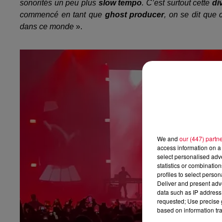
sonorités un peu plus
slow tempo
. C’est surtout cette
di
commencé en tant que
ghost producer
, on se dit que 
dans ce monde
».
We and
our (447) partn
access information on a 
select personalised ad
statistics or combinatio
profiles to select person
Deliver and present adv
data such as IP address 
requested; Use precise g
based on information tra