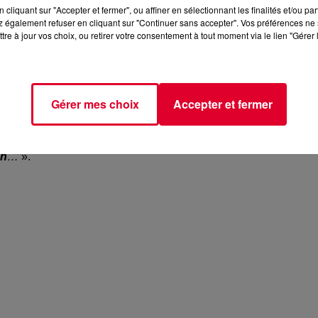
cliquant sur "Accepter et fermer", ou affiner en sélectionnant les finalités et/ou pa
 également refuser en cliquant sur "Continuer sans accepter". Vos préférences ne 
tre à jour vos choix, ou retirer votre consentement à tout moment via le lien "Gérer 
ré la simplicité de l'artiste et sa proximité avec son publique 
sons qu’il trouve sur Internet pour réaliser ses musiques. C’est
Gérer mes choix
Accepter et fermer
 est assez bon parce qu’il n’utilise pas que des platines, mais au
fait qu’il soit allé faire
la promo de son nouvel album
en all
liers de personnes
et des
grosses enceintes
pour diffuser 
en
…
».