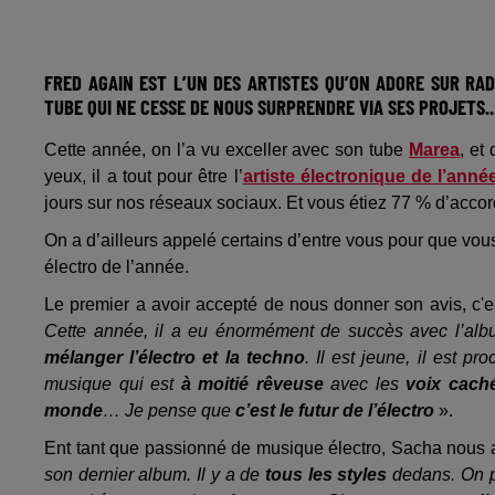
FRED AGAIN EST L’UN DES ARTISTES QU’ON ADORE SUR RAD
TUBE QUI NE CESSE DE NOUS SURPRENDRE VIA SES PROJETS..
Cette année, on l’a vu exceller avec son tube
Marea
, et
yeux, il a tout pour être l’
artiste électronique de l’anné
jours sur nos réseaux sociaux. Et vous étiez 77 % d’accor
On a d’ailleurs appelé certains d’entre vous pour que vo
électro de l’année.
Le premier a avoir accepté de nous donner son avis, c'es
Cette année, il a eu énormément de succès avec l’album q
mélanger l’électro et la techno
. Il est jeune, il est p
musique qui est
à moitié rêveuse
avec les
voix cach
monde
… Je pense que
c’est le futur de l’électro
».
Ent tant que passionné de musique électro, Sacha nous a fa
son dernier album. Il y a de
tous les styles
dedans. On p