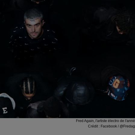
Fred Again, l'artiste électro de l'ann
Crédit :
Facebook / @Fredag