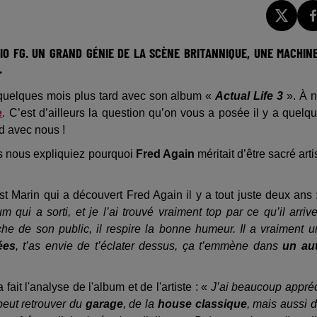
IO FG. UN GRAND GÉNIE DE LA SCÈNE BRITANNIQUE, UNE MACHIN
.
 quelques mois plus tard avec son album «
Actual Life 3
». À 
e
. C’est d’ailleurs la question qu’on vous a posée il y a quelq
d avec nous !
us nous expliquiez pourquoi
Fred Again
méritait d’être sacré arti
t Marin qui a découvert Fred Again il y a tout juste deux ans 
ui a sorti, et je l’ai trouvé vraiment top par ce qu’il arriv
roche de son public, il respire la bonne humeur. Il a vraiment 
ées
, t’as envie de t’éclater dessus, ça t’emmène dans
un au
it l'analyse de l'album et de l'artiste : «
J’ai beaucoup appré
eut retrouver du
garage
, de la
house classique
, mais aussi 