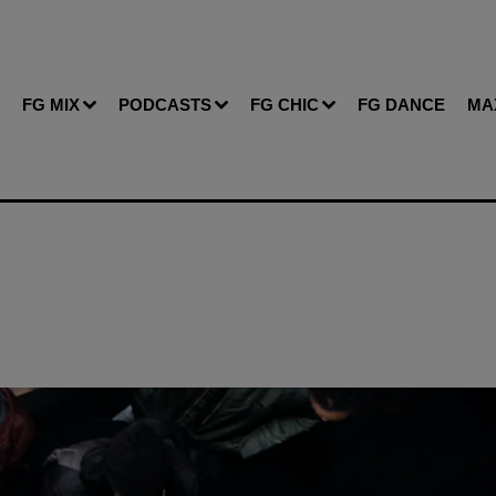
FG MIX
PODCASTS
FG CHIC
FG DANCE
MA