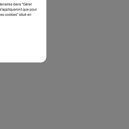
rtenaires dans "Gérer
s'appliqueront que pour
les cookies" situé en
: «
 un
ssi
ant
ses