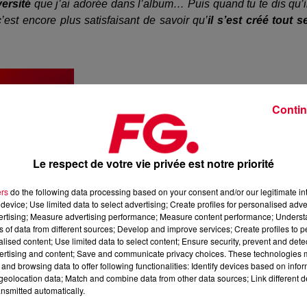
versité
que j’ai adorée dans l’album… Puis quand tu te dis qu’i
c’est encore plus satisfaisant de savoir qu’
il s’est créé tout s
Contin
Le respect de votre vie privée est notre priorité
ers
do the following data processing based on your consent and/or our legitimate int
device; Use limited data to select advertising; Create profiles for personalised adver
vertising; Measure advertising performance; Measure content performance; Unders
ns of data from different sources; Develop and improve services; Create profiles to 
alised content; Use limited data to select content; Ensure security, prevent and detect
ertising and content; Save and communicate privacy choices. These technologies
and browsing data to offer following functionalities: Identify devices based on infor
eolocation data; Match and combine data from other data sources; Link different de
nsmitted automatically.