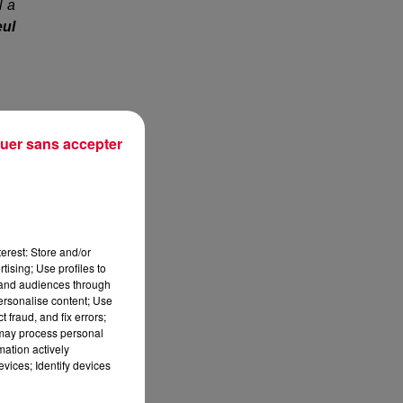
l a
eul
uer sans accepter
erest: Store and/or
tising; Use profiles to
tand audiences through
personalise content; Use
 fraud, and fix errors;
 may process personal
mation actively
vices; Identify devices