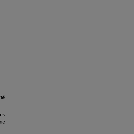
té
ces
une