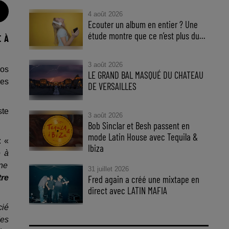
4 août 2026
Ecouter un album en entier ? Une
étude montre que ce n’est plus du...
E À
3 août 2026
nos
LE GRAND BAL MASQUÉ DU CHATEAU
ues
DE VERSAILLES
ste
3 août 2026
Bob Sinclar et Besh passent en
mode Latin House avec Tequila &
: «
Ibiza
e à
une
31 juillet 2026
Fred again a créé une mixtape en
tre
direct avec LATIN MAFIA
cié
des