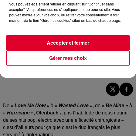
Vous pouvez également refuser en cliquant sur "Continuer sans
accepter". Vos préférences ne s'appliqueront que pour ce site. Vous
pouvez mettre à jour vos choix, ou retirer votre consentement à tout
moment via le lien "Gérer les cookies" situé en bas de chaque page.
Accepter et fermer
Gérer mes choix
Ofenbach
Crédit :
Ofenbach
De «
Love Me Now
» à «
Wasted Love
», de «
Be Mine
» à
«
Hurricane
»,
Ofenbach
a pris l’habitude de nous nourrir
de ses hits pop, électro avec une efficacité chirurgicale –
c’est d’ailleurs pour ça que c’est le duo français le plus
streamé à l’international.