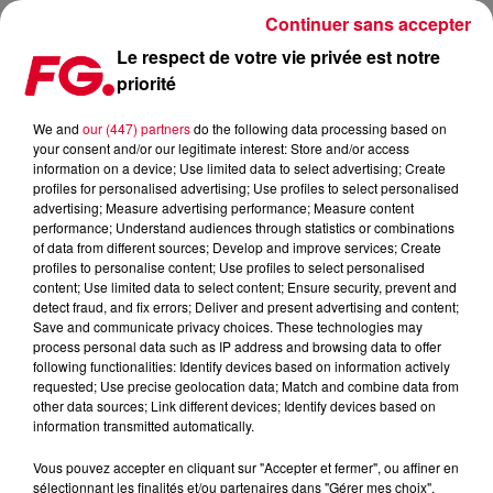
Continuer sans accepter
Le respect de votre vie privée est notre
priorité
OFENBACH OUVRE LE CALENDRIER DE L'AVENT FG !
We and
our (447) partners
do the following data processing based on
your consent and/or our legitimate interest: Store and/or access
Publié : 1er décembre 2022 à 11h41 par Christophe
information on a device; Use limited data to select advertising; Create
HUBERT
profiles for personalised advertising; Use profiles to select personalised
advertising; Measure advertising performance; Measure content
performance; Understand audiences through statistics or combinations
of data from different sources; Develop and improve services; Create
profiles to personalise content; Use profiles to select personalised
content; Use limited data to select content; Ensure security, prevent and
detect fraud, and fix errors; Deliver and present advertising and content;
Save and communicate privacy choices. These technologies may
process personal data such as IP address and browsing data to offer
following functionalities: Identify devices based on information actively
requested; Use precise geolocation data; Match and combine data from
other data sources; Link different devices; Identify devices based on
information transmitted automatically.
Vous pouvez accepter en cliquant sur "Accepter et fermer", ou affiner en
sélectionnant les finalités et/ou partenaires dans "Gérer mes choix".