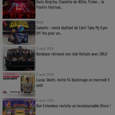
Boris Brejcha, Charlotte de Witte, Fisher… le
Positiv Festival...
8h26
Galantis : remix bluffant de Can’t Take My Eyes
Off You pour un...
5 août 2026
Bordeaux retrouve son club flottant avec UBLO
5 août 2026
Lucas Sketti, invité FG Backstage ce mercredi 5
août
5 août 2026
Bon Entendeur revisite un incontournable Disco !