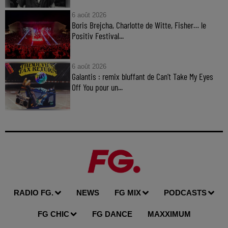
6 août 2026
Boris Brejcha, Charlotte de Witte, Fisher… le
Positiv Festival...
6 août 2026
Galantis : remix bluffant de Can’t Take My Eyes
Off You pour un...
RADIO FG.
NEWS
FG MIX
PODCASTS
FG CHIC
FG DANCE
MAXXIMUM