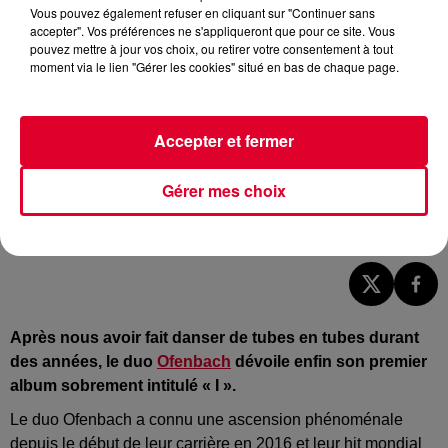
Vous pouvez également refuser en cliquant sur "Continuer sans
accepter". Vos préférences ne s'appliqueront que pour ce site. Vous
pouvez mettre à jour vos choix, ou retirer votre consentement à tout
moment via le lien "Gérer les cookies" situé en bas de chaque page.
Accepter et fermer
Gérer mes choix
Ofenbach
Crédit :
Press Kit
Après nous avoir fait danser de tubes en tubes durant
des années, le duo
Ofenbach
dévoile enfin son premier
album sobrement intitulé « I ».
Le duo
Ofenbach
a connu une ascension phénoménale
depuis le début de leur carrière en 2016 et leur hit mondial