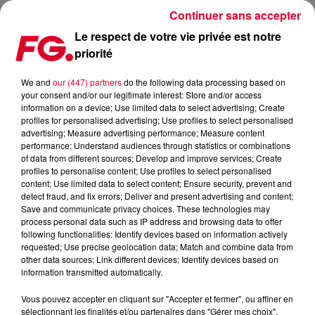
Continuer sans accepter
Le respect de votre vie privée est notre
priorité
LE DUO OFENBACH DÉVOILE (ENFIN) SON TOUT PREMIER
ALBUM
We and
our (447) partners
do the following data processing based on
your consent and/or our legitimate interest: Store and/or access
information on a device; Use limited data to select advertising; Create
Publié : 4 novembre 2022 à 9h00 par Jean-Baptiste
profiles for personalised advertising; Use profiles to select personalised
advertising; Measure advertising performance; Measure content
BLANDIN
performance; Understand audiences through statistics or combinations
of data from different sources; Develop and improve services; Create
profiles to personalise content; Use profiles to select personalised
content; Use limited data to select content; Ensure security, prevent and
detect fraud, and fix errors; Deliver and present advertising and content;
Save and communicate privacy choices. These technologies may
process personal data such as IP address and browsing data to offer
following functionalities: Identify devices based on information actively
requested; Use precise geolocation data; Match and combine data from
other data sources; Link different devices; Identify devices based on
information transmitted automatically.
Vous pouvez accepter en cliquant sur "Accepter et fermer", ou affiner en
sélectionnant les finalités et/ou partenaires dans "Gérer mes choix".