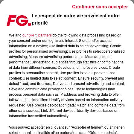
Continuer sans accepter
Le respect de votre vie privée est notre
priorité
UN TITRE RÉUNIT FEDDE LE GRAND ET DIMITRI VEGAS & LIKE !
We and
our (447) partners
do the following data processing based on
your consent and/or our legitimate interest: Store and/or access
Publié : 15 janvier 2015 à 10h55 par La rédaction
information on a device; Use limited data to select advertising; Create
profiles for personalised advertising; Use profiles to select personalised
advertising; Measure advertising performance; Measure content
performance; Understand audiences through statistics or combinations
of data from different sources; Develop and improve services; Create
profiles to personalise content; Use profiles to select personalised
content; Use limited data to select content; Ensure security, prevent and
detect fraud, and fix errors; Deliver and present advertising and content;
Save and communicate privacy choices. These technologies may
process personal data such as IP address and browsing data to offer
following functionalities: Identify devices based on information actively
requested; Use precise geolocation data; Match and combine data from
other data sources; Link different devices; Identify devices based on
information transmitted automatically.
Vous pouvez accepter en cliquant sur "Accepter et fermer", ou affiner en
sélectionnant les finalités et/ou partenaires dans "Gérer mes choix".