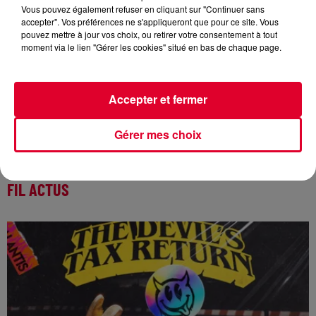
Vous pouvez également refuser en cliquant sur "Continuer sans
accepter". Vos préférences ne s'appliqueront que pour ce site. Vous
pouvez mettre à jour vos choix, ou retirer votre consentement à tout
moment via le lien "Gérer les cookies" situé en bas de chaque page.
Désormais disponible, le morceau
Tales Of Tomorrow
est le
fruit de la collaboration entre les résidents FG
Fedde Le
Grand
et
Dimitri Vegas & Like Mike
. Concernant le vocal, il
Accepter et fermer
est signé du chanteur anglais Julian Peretta.
Gérer mes choix
FIL ACTUS