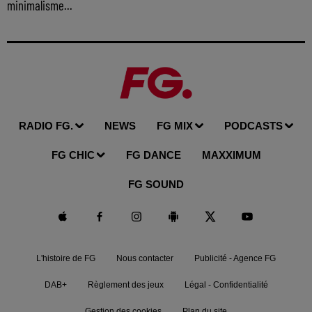
minimalisme...
RADIO FG.
NEWS
FG MIX
PODCASTS
FG CHIC
FG DANCE
MAXXIMUM
FG SOUND
L'histoire de FG
Nous contacter
Publicité - Agence FG
DAB+
Règlement des jeux
Légal - Confidentialité
Gestion des cookies
Plan du site