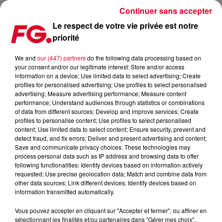
Continuer sans accepter
Le respect de votre vie privée est notre
priorité
UN SET VIDÉO DE "ALIVE 2007" DES DAFT PUNK EST
DISPONIBLE SUR INTERNET !
We and
our (447) partners
do the following data processing based on
your consent and/or our legitimate interest: Store and/or access
information on a device; Use limited data to select advertising; Create
Publié : 25 janvier 2021 à 11h36 par Patrick Urban
profiles for personalised advertising; Use profiles to select personalised
advertising; Measure advertising performance; Measure content
performance; Understand audiences through statistics or combinations
of data from different sources; Develop and improve services; Create
profiles to personalise content; Use profiles to select personalised
content; Use limited data to select content; Ensure security, prevent and
detect fraud, and fix errors; Deliver and present advertising and content;
Save and communicate privacy choices. These technologies may
process personal data such as IP address and browsing data to offer
following functionalities: Identify devices based on information actively
requested; Use precise geolocation data; Match and combine data from
other data sources; Link different devices; Identify devices based on
information transmitted automatically.
Vous pouvez accepter en cliquant sur "Accepter et fermer", ou affiner en
sélectionnant les finalités et/ou partenaires dans "Gérer mes choix".