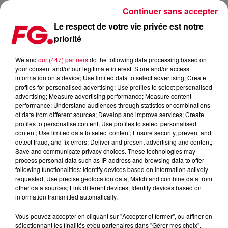
Continuer sans accepter
Le respect de votre vie privée est notre
priorité
TV LUNDI 7 OCTOBRE : AUDIENCES ET PROGRAMME
We and
our (447) partners
do the following data processing based on
your consent and/or our legitimate interest: Store and/or access
Publié : 7 octobre 2019 à 14h00 par Antony Harari
information on a device; Use limited data to select advertising; Create
profiles for personalised advertising; Use profiles to select personalised
advertising; Measure advertising performance; Measure content
performance; Understand audiences through statistics or combinations
of data from different sources; Develop and improve services; Create
profiles to personalise content; Use profiles to select personalised
content; Use limited data to select content; Ensure security, prevent and
detect fraud, and fix errors; Deliver and present advertising and content;
Save and communicate privacy choices. These technologies may
process personal data such as IP address and browsing data to offer
following functionalities: Identify devices based on information actively
requested; Use precise geolocation data; Match and combine data from
other data sources; Link different devices; Identify devices based on
information transmitted automatically.
Vous pouvez accepter en cliquant sur "Accepter et fermer", ou affiner en
sélectionnant les finalités et/ou partenaires dans "Gérer mes choix".