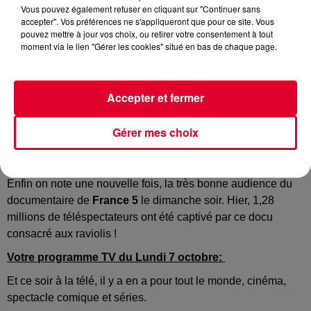
Vous pouvez également refuser en cliquant sur "Continuer sans
accepter". Vos préférences ne s'appliqueront que pour ce site. Vous
pouvez mettre à jour vos choix, ou retirer votre consentement à tout
moment via le lien "Gérer les cookies" situé en bas de chaque page.
Audiences Médiamétrie du Dimanche 6 Octobre :
Le carton de
TF1
, large leader avec la rediffusion du film
Intouchables
avec Omar Sy et François Cluzet qui a été vu
Accepter et fermer
par près de 6 millions et demi de téléspectateurs…
Derrière, avec 2,6 millions de fidèles,
France 3
se place en
Gérer mes choix
ème
2
position avec la suite de la saison 12 de la série
« Les
Enquêtes de Murdoch »
…
Enfin on note une nouvelle fois, la très bonne audience du
documentaire de
France 5
le dimanche soir. Hier, 1,28
millions de téléspectateurs ont été captivé par ce docu
consacré aux raviolis !
Votre programme TV du Lundi 7 octobre:
Et ce soir à la télé, il y a en a pour tout le monde, cinéma,
spectacle comique et séries.