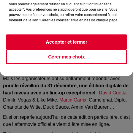
Vous pouvez également refuser en cliquant sur "Continuer sans
Crédit :
Capture Youtube Officiel Tomorrowland
accepter". Vos préférences ne s'appliqueront que pour ce site. Vous
pouvez mettre à jour vos choix, ou retirer votre consentement à tout
moment via le lien "Gérer les cookies" situé en bas de chaque page.
Le plus gros festival électro du monde retombe toujours ses
Accepter et fermer
pattes.
En plein pandémie due au Covid,
Tomorrowland
avait dû
Gérer mes choix
annuler son édition l'été dernier et même Tomorrowland
Winter.
Mais les organisateurs ont su brillamment rebondir avec,
pour le réveillon du 31 décembre, une édition digitale de
haut niveau avec un line-up exceptionnel
:
David Guetta,
Dimitri Vegas & Like Mike,
Martin Garrix,
Camelphat, Diplo,
Charlotte de Witte, Duck Sauce, Armin Van Buuren…
Et si on reparle aujourd’hui de cette édition particulière, c’est
que l’aftermovie officielle vient d’être mise en ligne.