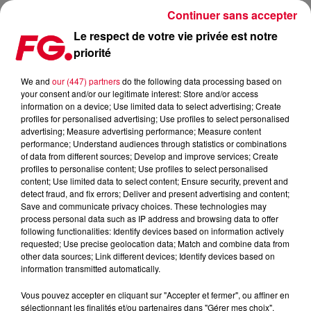
Continuer sans accepter
Le respect de votre vie privée est notre
priorité
TOMORROWLAND: L'AFTERMOVIE DE L'ÉDITION DU 31
DÉCEMBRE EST DISPONIBLE ! (VIDÉO)
We and
our (447) partners
do the following data processing based on
your consent and/or our legitimate interest: Store and/or access
information on a device; Use limited data to select advertising; Create
Publié : 29 janvier 2021 à 6h36 par Antony Harari
profiles for personalised advertising; Use profiles to select personalised
advertising; Measure advertising performance; Measure content
performance; Understand audiences through statistics or combinations
of data from different sources; Develop and improve services; Create
profiles to personalise content; Use profiles to select personalised
content; Use limited data to select content; Ensure security, prevent and
detect fraud, and fix errors; Deliver and present advertising and content;
Save and communicate privacy choices. These technologies may
process personal data such as IP address and browsing data to offer
following functionalities: Identify devices based on information actively
requested; Use precise geolocation data; Match and combine data from
other data sources; Link different devices; Identify devices based on
information transmitted automatically.
Vous pouvez accepter en cliquant sur "Accepter et fermer", ou affiner en
sélectionnant les finalités et/ou partenaires dans "Gérer mes choix".