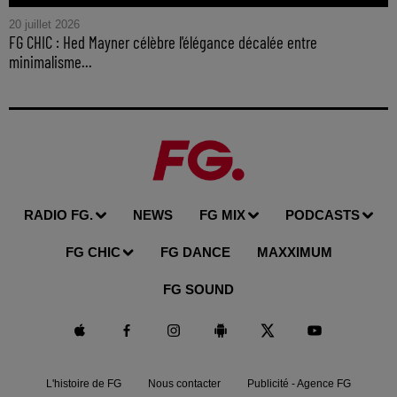
20 juillet 2026
FG CHIC : Hed Mayner célèbre l'élégance décalée entre
minimalisme...
RADIO FG.
NEWS
FG MIX
PODCASTS
FG CHIC
FG DANCE
MAXXIMUM
FG SOUND
L'histoire de FG
Nous contacter
Publicité - Agence FG