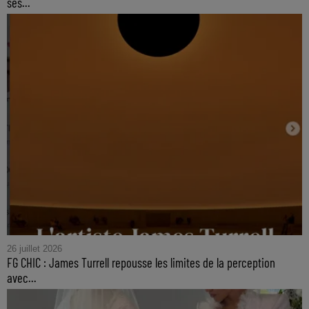
ses...
26 juillet 2026
FG CHIC : James Turrell repousse les limites de la perception
avec...