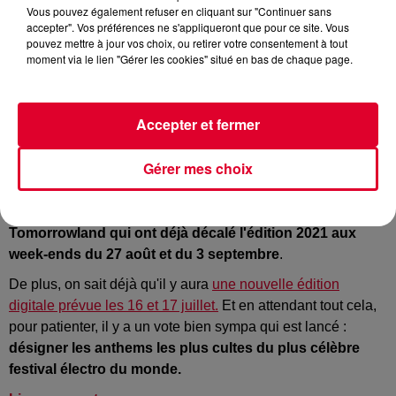
Vous pouvez également refuser en cliquant sur "Continuer sans
accepter". Vos préférences ne s'appliqueront que pour ce site. Vous
pouvez mettre à jour vos choix, ou retirer votre consentement à tout
Crédit :
Facebook Officiel Tomorrowland
moment via le lien "Gérer les cookies" situé en bas de chaque page.
Accepter et fermer
En Belgique, si la situation sanitaire le permet, des festivals
en plein air pourraient avoir lieu à partir de la deuxième
Gérer mes choix
quinzaine du mois d'août.
Cela laisse
beaucoup d'espoir aux organisateurs de
Tomorrowland qui ont déjà décalé l'édition 2021 aux
week-ends du 27 août et du 3 septembre
.
De plus, on sait déjà qu'il y aura
une nouvelle édition
digitale prévue les 16 et 17 juillet.
Et en attendant tout cela,
pour patienter, il y a un vote bien sympa qui est lancé :
désigner les anthems les plus cultes du plus célèbre
festival électro du monde.