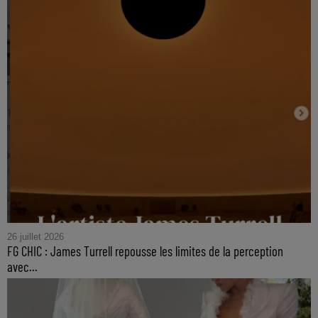
26 juillet 2026
FG CHIC : James Turrell repousse les limites de la perception
avec...