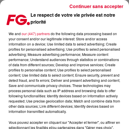
Continuer sans accepter
Le respect de votre vie privée est notre
priorité
TOMORROWLAND : AVANT L'ÉVENTUELLE ÉDITION ESTIVALE,
VOTEZ POUR LES MEILLEURS HYMNES DU FESTIVAL !
We and
our (447) partners
do the following data processing based on
your consent and/or our legitimate interest: Store and/or access
information on a device; Use limited data to select advertising; Create
Publié : 19 mai 2021 à 7h48 par Antony Harari
profiles for personalised advertising; Use profiles to select personalised
advertising; Measure advertising performance; Measure content
performance; Understand audiences through statistics or combinations
of data from different sources; Develop and improve services; Create
profiles to personalise content; Use profiles to select personalised
content; Use limited data to select content; Ensure security, prevent and
detect fraud, and fix errors; Deliver and present advertising and content;
Save and communicate privacy choices. These technologies may
process personal data such as IP address and browsing data to offer
following functionalities: Identify devices based on information actively
requested; Use precise geolocation data; Match and combine data from
other data sources; Link different devices; Identify devices based on
information transmitted automatically.
Vous pouvez accepter en cliquant sur "Accepter et fermer", ou affiner en
sélectionnant les finalités et/ou partenaires dans "Gérer mes choix".