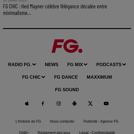
20 juillet 2026
FG CHIC : Hed Mayner célèbre l'élégance décalée entre
minimalisme...
RADIO FG.
NEWS
FG MIX
PODCASTS
FG CHIC
FG DANCE
MAXXIMUM
FG SOUND
L'histoire de FG
Nous contacter
Publicité - Agence FG
DAB+
Règlement des jeux
Légal - Confidentialité