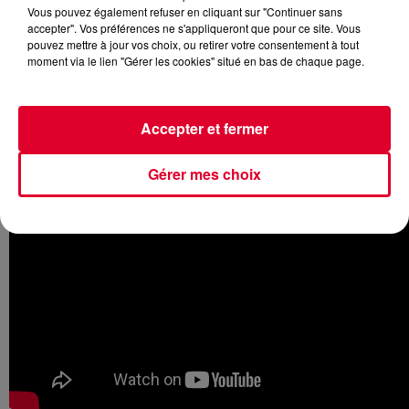
Vous pouvez également refuser en cliquant sur "Continuer sans
accepter". Vos préférences ne s'appliqueront que pour ce site. Vous
pouvez mettre à jour vos choix, ou retirer votre consentement à tout
moment via le lien "Gérer les cookies" situé en bas de chaque page.
Le trio russe sort cette semaine son nouveau morceau
intitulé
Lov3
sur Armada Music le label d’
Armin Van
Buuren
.
Accepter et fermer
Gérer mes choix