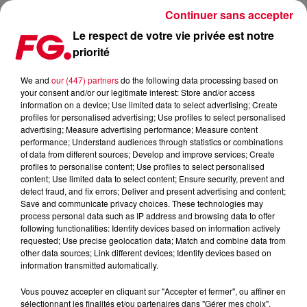
Continuer sans accepter
Le respect de votre vie privée est notre
priorité
SWANKY TUNES: NOUVEAU TITRE
We and
our (447) partners
do the following data processing based on
your consent and/or our legitimate interest: Store and/or access
Publié : 21 avril 2015 à 9h02 par La rédaction
information on a device; Use limited data to select advertising; Create
profiles for personalised advertising; Use profiles to select personalised
advertising; Measure advertising performance; Measure content
performance; Understand audiences through statistics or combinations
of data from different sources; Develop and improve services; Create
profiles to personalise content; Use profiles to select personalised
content; Use limited data to select content; Ensure security, prevent and
detect fraud, and fix errors; Deliver and present advertising and content;
Save and communicate privacy choices. These technologies may
process personal data such as IP address and browsing data to offer
following functionalities: Identify devices based on information actively
requested; Use precise geolocation data; Match and combine data from
other data sources; Link different devices; Identify devices based on
information transmitted automatically.
Vous pouvez accepter en cliquant sur "Accepter et fermer", ou affiner en
sélectionnant les finalités et/ou partenaires dans "Gérer mes choix".