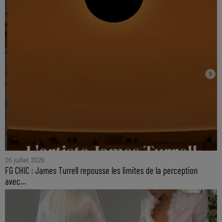
26 juillet 2026
FG CHIC : James Turrell repousse les limites de la perception
avec...