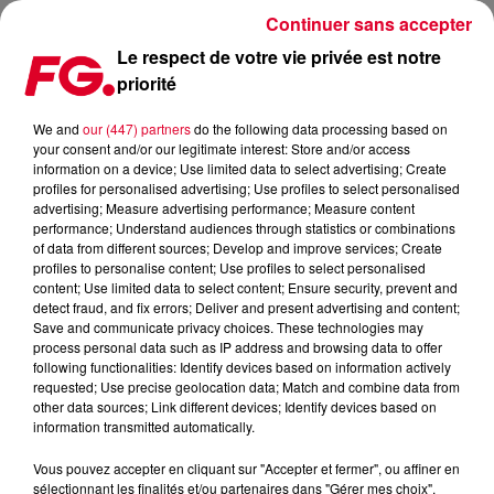
Continuer sans accepter
Le respect de votre vie privée est notre
priorité
SOLIDAYS : BELLE FÊTE ET GROSSE AMBIANCE POUR L’ÉDITION DÉDIÉE AUX
SOIGNANTS !
We and
our (447) partners
do the following data processing based on
your consent and/or our legitimate interest: Store and/or access
information on a device; Use limited data to select advertising; Create
Publié : 5 juillet 2021 à 6h38 par Antony Harari Mhammedi
profiles for personalised advertising; Use profiles to select personalised
advertising; Measure advertising performance; Measure content
performance; Understand audiences through statistics or combinations
of data from different sources; Develop and improve services; Create
profiles to personalise content; Use profiles to select personalised
content; Use limited data to select content; Ensure security, prevent and
detect fraud, and fix errors; Deliver and present advertising and content;
Save and communicate privacy choices. These technologies may
process personal data such as IP address and browsing data to offer
following functionalities: Identify devices based on information actively
requested; Use precise geolocation data; Match and combine data from
other data sources; Link different devices; Identify devices based on
information transmitted automatically.
Vous pouvez accepter en cliquant sur "Accepter et fermer", ou affiner en
sélectionnant les finalités et/ou partenaires dans "Gérer mes choix".