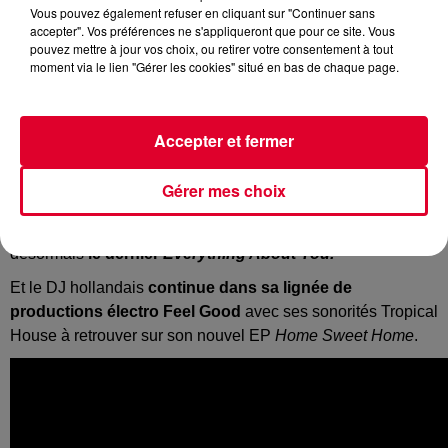
Vous pouvez également refuser en cliquant sur "Continuer sans
accepter". Vos préférences ne s'appliqueront que pour ce site. Vous
pouvez mettre à jour vos choix, ou retirer votre consentement à tout
En cette année très particulière, cela fait du bien d’entendre
moment via le lien "Gérer les cookies" situé en bas de chaque page.
ce genre de sons.
Sam Feldt
est particulièrement productif en cette fin d’année
2020 avec ce
nouvel EP
Home Sweet Home.
Accepter et fermer
Le titre du même nom avec
Digital Farm Animals et ALMA
avait été révélé très récemment.
Gérer mes choix
Il a ensuite dévoilé les deux autres singles qui viennent
compléter ce nouvel EP. Il y a d’abord eu
The Best Days
et
désormais
le dernier
Everything About You.
Et le DJ hollandais
continue dans sa lignée de
productions électro Feel Good
avec ses sonorités Tropical
House à retrouver sur son nouvel EP
Home Sweet Home
.