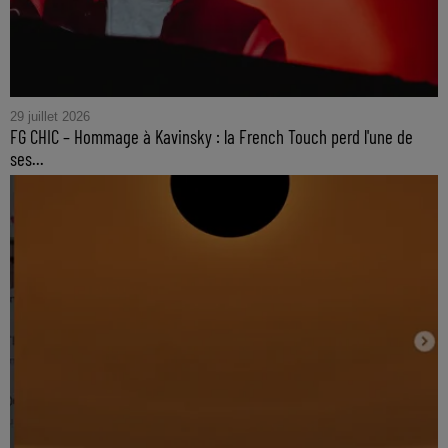
29 juillet 2026
FG CHIC – Hommage à Kavinsky : la French Touch perd l'une de
ses...