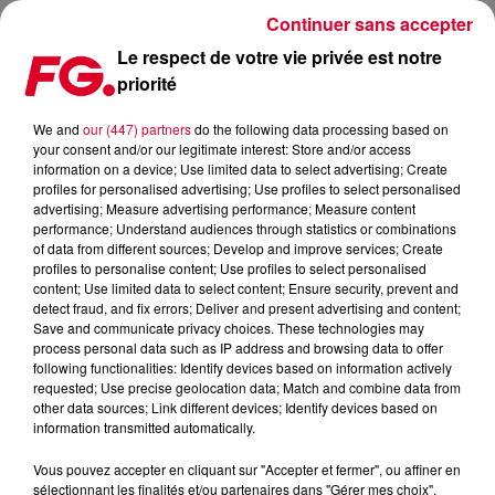
Continuer sans accepter
Le respect de votre vie privée est notre
priorité
SAM FELDT MULTIPLIE LES SONS FEEL GOOD !
We and
our (447) partners
do the following data processing based on
your consent and/or our legitimate interest: Store and/or access
Publié : 8 décembre 2020 à 7h41 par Antony Harari
information on a device; Use limited data to select advertising; Create
profiles for personalised advertising; Use profiles to select personalised
advertising; Measure advertising performance; Measure content
performance; Understand audiences through statistics or combinations
of data from different sources; Develop and improve services; Create
profiles to personalise content; Use profiles to select personalised
content; Use limited data to select content; Ensure security, prevent and
detect fraud, and fix errors; Deliver and present advertising and content;
Save and communicate privacy choices. These technologies may
process personal data such as IP address and browsing data to offer
following functionalities: Identify devices based on information actively
requested; Use precise geolocation data; Match and combine data from
other data sources; Link different devices; Identify devices based on
information transmitted automatically.
Crédit :
Facebook Officiel Sam Feldt
Vous pouvez accepter en cliquant sur "Accepter et fermer", ou affiner en
sélectionnant les finalités et/ou partenaires dans "Gérer mes choix".