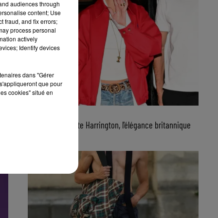
tand audiences through
personalise content; Use
 fraud, and fix errors;
 may process personal
mation actively
vices; Identify devices
rtenaires dans "Gérer
s'appliqueront que pour
les cookies" situé en
22 juillet 2026
FG CHIC : La veste Harrington, l'élégance britannique
qui signe le...