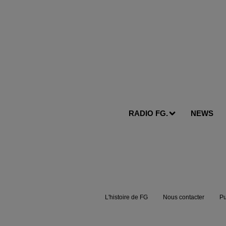
RADIO FG.
NEWS
L'histoire de FG
Nous contacter
Pu