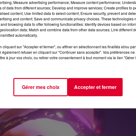
vertising; Measure advertising performance; Measure content performance; Unders
ns of data from different sources; Develop and improve services; Create profiles to 
alised content; Use limited data to select content; Ensure security, prevent and detect
ertising and content; Save and communicate privacy choices. These technologies
and browsing data to offer following functionalities: Identify devices based on infor
eolocation data; Match and combine data from other data sources; Link different de
nsmitted automatically.
cliquant sur "Accepter et fermer", ou affiner en sélectionnant les finalités et/ou pa
 également refuser en cliquant sur "Continuer sans accepter". Vos préférences ne 
tre à jour vos choix, ou retirer votre consentement à tout moment via le lien "Gérer 
Gérer mes choix
Accepter et fermer