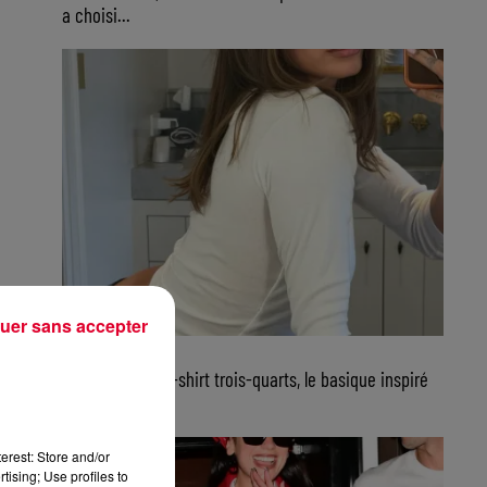
a choisi...
uer sans accepter
23 juillet 2026
FG CHIC : Le tee-shirt trois-quarts, le basique inspiré
de Jane...
erest: Store and/or
tising; Use profiles to