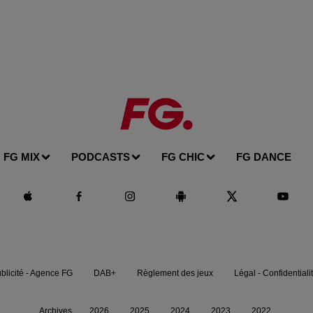
FG MIX
PODCASTS
FG CHIC
FG DANCE
blicité - Agence FG
DAB+
Règlement des jeux
Légal - Confidentiali
Archives
2026
2025
2024
2023
2022