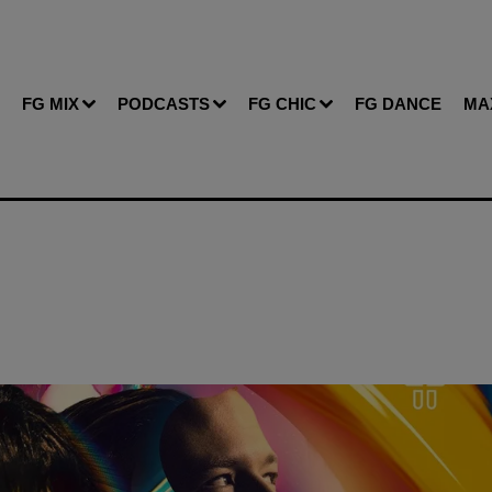
FG MIX
PODCASTS
FG CHIC
FG DANCE
MA