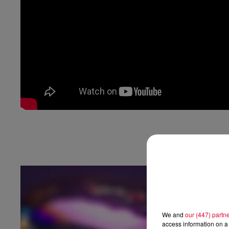
We and
our (447) partn
access information on a 