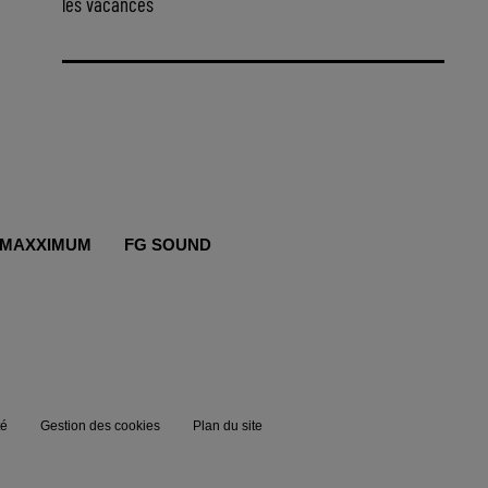
les vacances
MAXXIMUM
FG SOUND
té
Gestion des cookies
Plan du site