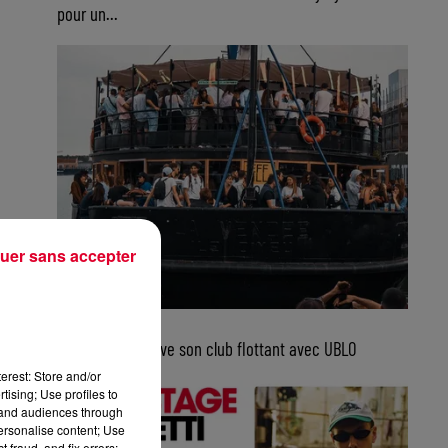
pour un...
uer sans accepter
5 août 2026
Bordeaux retrouve son club flottant avec UBLO
erest: Store and/or
tising; Use profiles to
tand audiences through
personalise content; Use
 fraud, and fix errors;