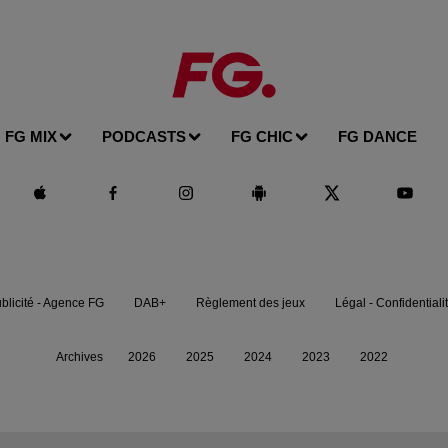
FG MIX
PODCASTS
FG CHIC
FG DANCE
blicité - Agence FG
DAB+
Règlement des jeux
Légal - Confidentiali
Archives
2026
2025
2024
2023
2022