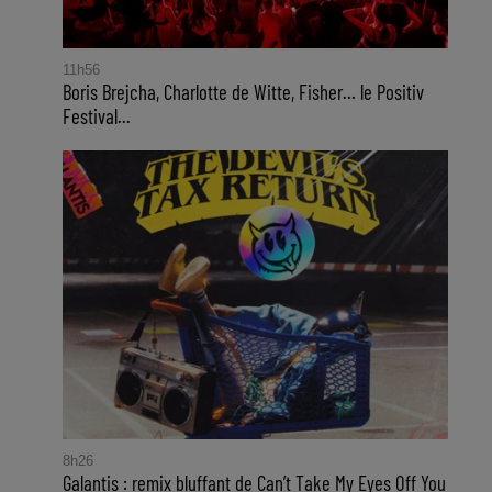
11h56
Boris Brejcha, Charlotte de Witte, Fisher… le Positiv
Festival...
8h26
Galantis : remix bluffant de Can’t Take My Eyes Off You