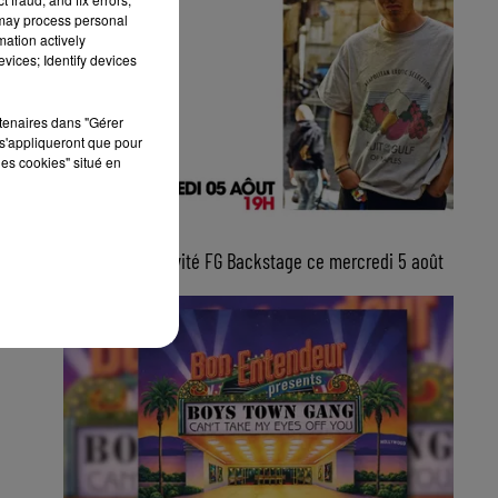
 may process personal
mation actively
vices; Identify devices
rtenaires dans "Gérer
s'appliqueront que pour
les cookies" situé en
5 août 2026
Lucas Sketti, invité FG Backstage ce mercredi 5 août