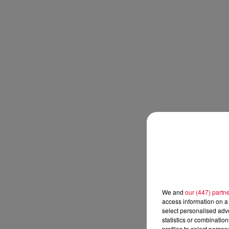
We and
our (447) partn
access information on a 
select personalised ad
statistics or combinatio
profiles to select person