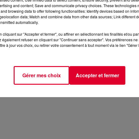
ertising and content; Save and communicate privacy choices. These technologies
and browsing data to offer following functionalities: Identify devices based on infor
eolocation data; Match and combine data from other data sources; Link different de
nsmitted automatically.
cliquant sur "Accepter et fermer", ou affiner en sélectionnant les finalités et/ou pa
 également refuser en cliquant sur "Continuer sans accepter". Vos préférences ne 
tre à jour vos choix, ou retirer votre consentement à tout moment via le lien "Gérer 
Gérer mes choix
Accepter et fermer