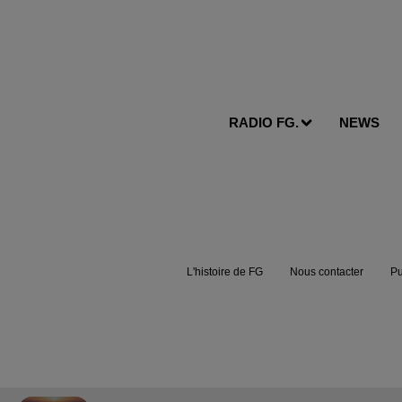
RADIO FG.
NEWS
L'histoire de FG
Nous contacter
Pu