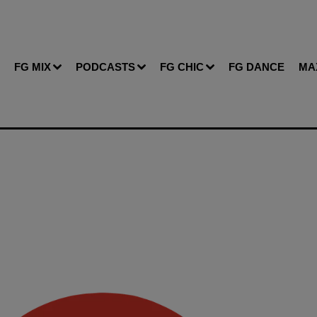
FG MIX
PODCASTS
FG CHIC
FG DANCE
MA