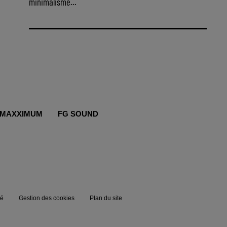
minimalisme...
MAXXIMUM
FG SOUND
té
Gestion des cookies
Plan du site