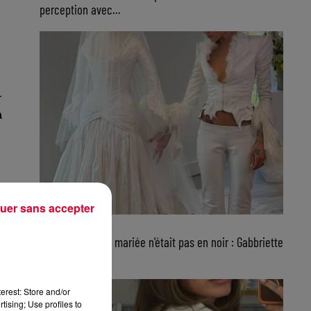
perception avec...
r
a
uer sans accepter
24 juillet 2026
FG CHIC : Non, la mariée n'était pas en noir : Gabbriette
a choisi...
erest: Store and/or
tising; Use profiles to