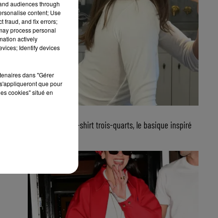
tand audiences through
personalise content; Use
 fraud, and fix errors;
 may process personal
mation actively
vices; Identify devices
rtenaires dans "Gérer
s'appliqueront que pour
les cookies" situé en
23 juillet 2026
FG CHIC : Le tee-shirt trois-quarts, le basique inspiré
de Jane...