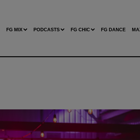
FG MIX
PODCASTS
FG CHIC
FG DANCE
MA