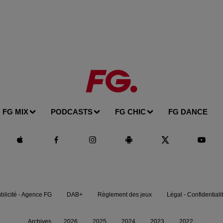
FG MIX
PODCASTS
FG CHIC
FG DANCE
blicité - Agence FG
DAB+
Règlement des jeux
Légal - Confidentiali
Archives
2026
2025
2024
2023
2022