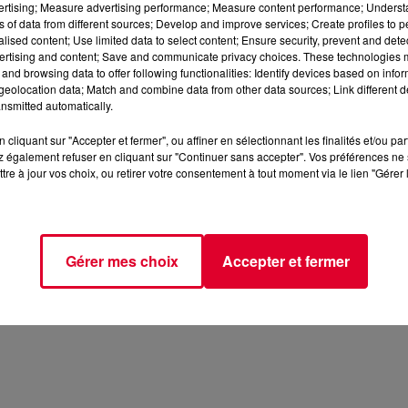
vertising; Measure advertising performance; Measure content performance; Unders
ns of data from different sources; Develop and improve services; Create profiles to 
alised content; Use limited data to select content; Ensure security, prevent and detect
ertising and content; Save and communicate privacy choices. These technologies
and browsing data to offer following functionalities: Identify devices based on infor
eolocation data; Match and combine data from other data sources; Link different de
nsmitted automatically.
cliquant sur "Accepter et fermer", ou affiner en sélectionnant les finalités et/ou pa
 également refuser en cliquant sur "Continuer sans accepter". Vos préférences ne 
tre à jour vos choix, ou retirer votre consentement à tout moment via le lien "Gérer 
Gérer mes choix
Accepter et fermer