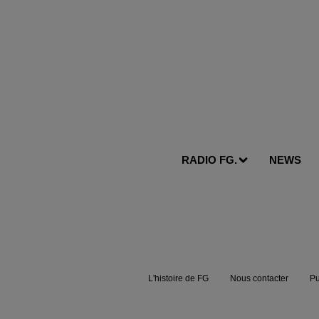
RADIO FG.
NEWS
L'histoire de FG
Nous contacter
Pu