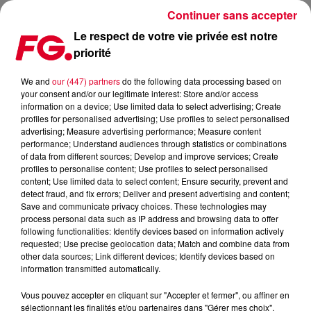
Continuer sans accepter
Le respect de votre vie privée est notre
priorité
POUR MY HEAD & MY HEART, AVA MAX SAMPLE UN ÉNORME TUBE DANCE
DES ANNÉES 2000...
We and
our (447) partners
do the following data processing based on
your consent and/or our legitimate interest: Store and/or access
information on a device; Use limited data to select advertising; Create
Publié : 2 décembre 2020 à 8h53 par Antony Harari
profiles for personalised advertising; Use profiles to select personalised
advertising; Measure advertising performance; Measure content
performance; Understand audiences through statistics or combinations
of data from different sources; Develop and improve services; Create
profiles to personalise content; Use profiles to select personalised
content; Use limited data to select content; Ensure security, prevent and
detect fraud, and fix errors; Deliver and present advertising and content;
Save and communicate privacy choices. These technologies may
process personal data such as IP address and browsing data to offer
following functionalities: Identify devices based on information actively
requested; Use precise geolocation data; Match and combine data from
other data sources; Link different devices; Identify devices based on
information transmitted automatically.
Vous pouvez accepter en cliquant sur "Accepter et fermer", ou affiner en
sélectionnant les finalités et/ou partenaires dans "Gérer mes choix".