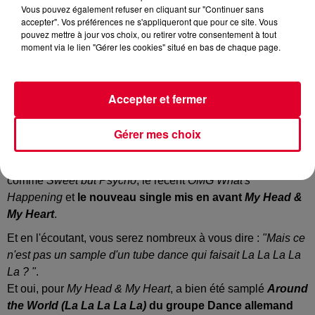
Vous pouvez également refuser en cliquant sur "Continuer sans
Crédit :
Facebook Officiel Ava Max
accepter". Vos préférences ne s'appliqueront que pour ce site. Vous
pouvez mettre à jour vos choix, ou retirer votre consentement à tout
moment via le lien "Gérer les cookies" situé en bas de chaque page.
Sa cote ne fait que monter, notamment depuis
son tube
Accepter et fermer
Sweet but Psycho
.
La jeune chanteuse américaine multiplie les titres à succès
Gérer mes choix
et a récemment sorti son album
Heaven and Hell
.
Dans cet opus, on retrouve les principaux tubes d'
Ava Max
comme
Sweet but Psycho
, le récent
OMG What's
Happening
et
le nouveau single mis en avant
My Head &
My Heart
.
Et en l'écoutant, vous serez nombreux à vous dire :
"Mais ce
n'est pas un sample d'un tube dance qui faisait La La La La
La ? "
.
Et oui, pour
My Head & My Heart
, a bien été samplé
Around
the World (La La La La La)
du groupe Dance allemand