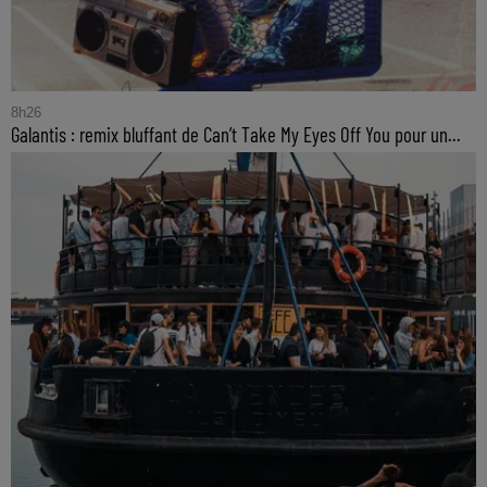
8h26
Galantis : remix bluffant de Can’t Take My Eyes Off You pour un...