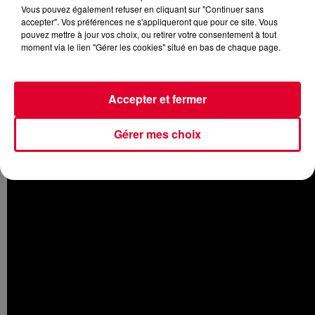
Vous pouvez également refuser en cliquant sur "Continuer sans
accepter". Vos préférences ne s'appliqueront que pour ce site. Vous
pouvez mettre à jour vos choix, ou retirer votre consentement à tout
moment via le lien "Gérer les cookies" situé en bas de chaque page.
Après le groupe The NGHBRS pour
Like I Love You
, on
retrouve
Lost Frequencies
cette fois au côté de l’artiste
irlandais Flynn pour un nouveau titre. Le producteur belge,
Accepter et fermer
numéro 17 du dernier Top 100 DJs
, vient en effet de
dévoiler son
nouveau morceau
Recognise,
avec une
direction Tropical House.
Gérer mes choix