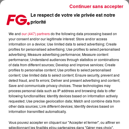
Continuer sans accepter
Le respect de votre vie privée est notre
priorité
NOUVEAUTÉ : LOST FREQUENCIES SORT RECOGNISE
We and
our (447) partners
do the following data processing based on
your consent and/or our legitimate interest: Store and/or access
Publié : 11 mars 2019 à 8h59 par Antony Harari
information on a device; Use limited data to select advertising; Create
profiles for personalised advertising; Use profiles to select personalised
advertising; Measure advertising performance; Measure content
performance; Understand audiences through statistics or combinations
of data from different sources; Develop and improve services; Create
profiles to personalise content; Use profiles to select personalised
content; Use limited data to select content; Ensure security, prevent and
detect fraud, and fix errors; Deliver and present advertising and content;
Save and communicate privacy choices. These technologies may
process personal data such as IP address and browsing data to offer
following functionalities: Identify devices based on information actively
requested; Use precise geolocation data; Match and combine data from
other data sources; Link different devices; Identify devices based on
information transmitted automatically.
Vous pouvez accepter en cliquant sur "Accepter et fermer", ou affiner en
sélectionnant les finalités et/ou partenaires dans "Gérer mes choix".