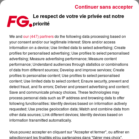
Continuer sans accepter
Le respect de votre vie privée est notre
priorité
MAJOR LAZER SORT COLD WATER (FEAT. JUSTIN BIEBER &
MØ)
We and
our (447) partners
do the following data processing based on
your consent and/or our legitimate interest: Store and/or access
information on a device; Use limited data to select advertising; Create
Publié : 22 juillet 2016 à 9h50 par La rédaction
profiles for personalised advertising; Use profiles to select personalised
advertising; Measure advertising performance; Measure content
performance; Understand audiences through statistics or combinations
of data from different sources; Develop and improve services; Create
profiles to personalise content; Use profiles to select personalised
content; Use limited data to select content; Ensure security, prevent and
detect fraud, and fix errors; Deliver and present advertising and content;
Save and communicate privacy choices. These technologies may
process personal data such as IP address and browsing data to offer
following functionalities: Identify devices based on information actively
requested; Use precise geolocation data; Match and combine data from
other data sources; Link different devices; Identify devices based on
information transmitted automatically.
Vous pouvez accepter en cliquant sur "Accepter et fermer", ou affiner en
sélectionnant les finalités et/ou partenaires dans "Gérer mes choix".