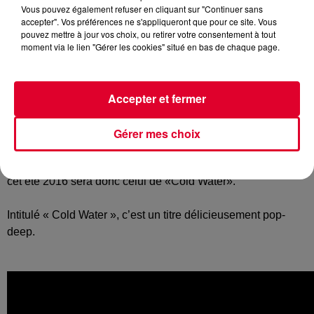
Vous pouvez également refuser en cliquant sur "Continuer sans
accepter". Vos préférences ne s'appliqueront que pour ce site. Vous
pouvez mettre à jour vos choix, ou retirer votre consentement à tout
moment via le lien "Gérer les cookies" situé en bas de chaque page.
D’accord, hitmaker n’est pas un métier. OK ce n’est pas une
science exacte que de parier sur les futurs tubes. Et
Accepter et fermer
pourtant, on est sûr de nous quand on affirme que ce
nouveau single de
Major Lazer, MO et Justin Bieber
sera
l’un des tubes de l’été ! Son nom "
Cold Water
"
Gérer mes choix
L’été 2015, Major Lazer nous avait gratifié du « Lean On »,
cet été 2016 sera donc celui de «Cold Water».
Intitulé « Cold Water », c’est un titre délicieusement pop-
deep.