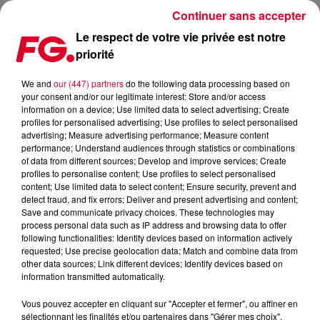
Continuer sans accepter
Le respect de votre vie privée est notre
priorité
MADEON : SON PREMIER ALBUM LE 30 MARS
We and
our (447) partners
do the following data processing based on
your consent and/or our legitimate interest: Store and/or access
Publié : 3 février 2015 à 11h44 par La rédaction
information on a device; Use limited data to select advertising; Create
profiles for personalised advertising; Use profiles to select personalised
advertising; Measure advertising performance; Measure content
performance; Understand audiences through statistics or combinations
of data from different sources; Develop and improve services; Create
profiles to personalise content; Use profiles to select personalised
content; Use limited data to select content; Ensure security, prevent and
detect fraud, and fix errors; Deliver and present advertising and content;
Save and communicate privacy choices. These technologies may
process personal data such as IP address and browsing data to offer
following functionalities: Identify devices based on information actively
requested; Use precise geolocation data; Match and combine data from
other data sources; Link different devices; Identify devices based on
information transmitted automatically.
Vous pouvez accepter en cliquant sur "Accepter et fermer", ou affiner en
sélectionnant les finalités et/ou partenaires dans "Gérer mes choix".