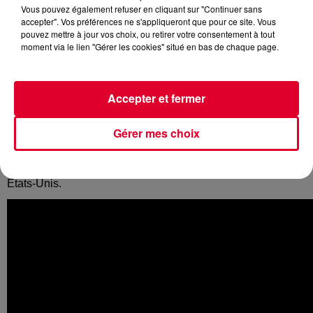
Vous pouvez également refuser en cliquant sur "Continuer sans
accepter". Vos préférences ne s'appliqueront que pour ce site. Vous
pouvez mettre à jour vos choix, ou retirer votre consentement à tout
moment via le lien "Gérer les cookies" situé en bas de chaque page.
Le jeune français, qui a déjà collaboré avec de grands
artistes internationaux, s’apprête à sortir son premier opus.
Toute la tracklist de cet album intitulé
Adventure
a été
Accepter et fermer
dévoilée et on y retrouve notamment les titres déjà
disponibles
You’re On
et
Imperium
. Après la sortie de
Gérer mes choix
l’album le 30 mars,
Madeon
enchainera entre autres avec
par un passage à la Gaité Lyrique à Paris le 3 avril et
quelques jours plus tard à l’énorme festival Coachella aux
Etats-Unis.