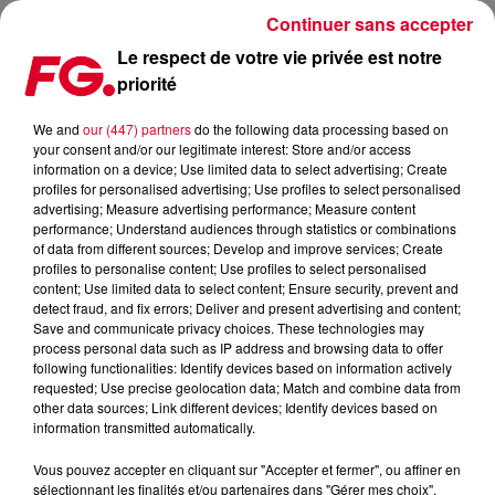
Continuer sans accepter
Le respect de votre vie privée est notre
priorité
LES CROISIÈRES ELECTRONIQUES À CANNES !
We and
our (447) partners
do the following data processing based on
your consent and/or our legitimate interest: Store and/or access
Publié : 9 juillet 2020 à 9h50 par Christophe HUBERT
information on a device; Use limited data to select advertising; Create
profiles for personalised advertising; Use profiles to select personalised
advertising; Measure advertising performance; Measure content
performance; Understand audiences through statistics or combinations
of data from different sources; Develop and improve services; Create
profiles to personalise content; Use profiles to select personalised
content; Use limited data to select content; Ensure security, prevent and
detect fraud, and fix errors; Deliver and present advertising and content;
Save and communicate privacy choices. These technologies may
process personal data such as IP address and browsing data to offer
following functionalities: Identify devices based on information actively
requested; Use precise geolocation data; Match and combine data from
other data sources; Link different devices; Identify devices based on
information transmitted automatically.
Vous pouvez accepter en cliquant sur "Accepter et fermer", ou affiner en
sélectionnant les finalités et/ou partenaires dans "Gérer mes choix".