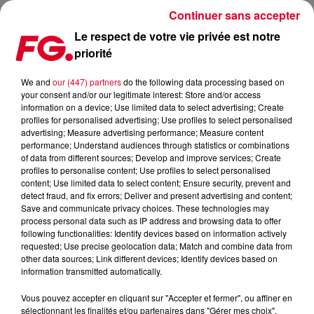
Continuer sans accepter
Le respect de votre vie privée est notre
priorité
LES BONS PLANS GOURMANDS PRÈS DE CHEZ VOUS
We and
our (447) partners
do the following data processing based on
your consent and/or our legitimate interest: Store and/or access
Publié : 19 février 2020 à 19h37 par Jean-Baptiste Blandin
information on a device; Use limited data to select advertising; Create
profiles for personalised advertising; Use profiles to select personalised
advertising; Measure advertising performance; Measure content
performance; Understand audiences through statistics or combinations
of data from different sources; Develop and improve services; Create
profiles to personalise content; Use profiles to select personalised
content; Use limited data to select content; Ensure security, prevent and
detect fraud, and fix errors; Deliver and present advertising and content;
Save and communicate privacy choices. These technologies may
process personal data such as IP address and browsing data to offer
following functionalities: Identify devices based on information actively
requested; Use precise geolocation data; Match and combine data from
other data sources; Link different devices; Identify devices based on
information transmitted automatically.
Vous pouvez accepter en cliquant sur "Accepter et fermer", ou affiner en
sélectionnant les finalités et/ou partenaires dans "Gérer mes choix".