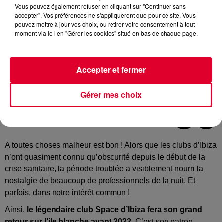
Vous pouvez également refuser en cliquant sur "Continuer sans
accepter". Vos préférences ne s'appliqueront que pour ce site. Vous
pouvez mettre à jour vos choix, ou retirer votre consentement à tout
moment via le lien "Gérer les cookies" situé en bas de chaque page.
Accepter et fermer
Gérer mes choix
Crédit :
@logoofficiel
A toutes choses malheur est bon ! Alors que les clubs d’Ibiza
n’ont quasiment connu qu’obscurité depuis le début de la
crise sanitaire, la période troublée a visiblement nourri la
nostalgie de beaucoup de professionnels de la nuit. Et
parfois, dans notre intérêt commun !
Ainsi,
le légendaire club Space d’Ibiza
fera son grand
retour sur l’ile blanche avant 2022
. C’est son patron