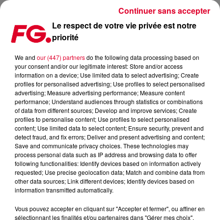
Continuer sans accepter
Le respect de votre vie privée est notre
priorité
LE SPACE DE RETOUR BIENTÔT À IBIZA !
We and
our (447) partners
do the following data processing based on
your consent and/or our legitimate interest: Store and/or access
Publié : 5 mai 2021 à 9h42 par Christophe HUBERT
information on a device; Use limited data to select advertising; Create
profiles for personalised advertising; Use profiles to select personalised
advertising; Measure advertising performance; Measure content
performance; Understand audiences through statistics or combinations
of data from different sources; Develop and improve services; Create
profiles to personalise content; Use profiles to select personalised
content; Use limited data to select content; Ensure security, prevent and
detect fraud, and fix errors; Deliver and present advertising and content;
Save and communicate privacy choices. These technologies may
process personal data such as IP address and browsing data to offer
following functionalities: Identify devices based on information actively
requested; Use precise geolocation data; Match and combine data from
other data sources; Link different devices; Identify devices based on
information transmitted automatically.
Vous pouvez accepter en cliquant sur "Accepter et fermer", ou affiner en
sélectionnant les finalités et/ou partenaires dans "Gérer mes choix".