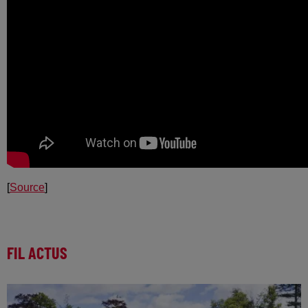
[
Source
]
FIL ACTUS