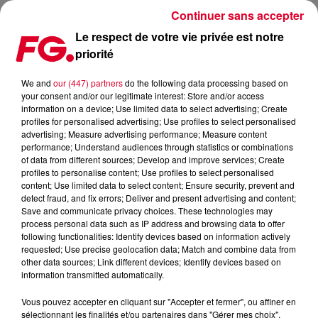
Continuer sans accepter
Le respect de votre vie privée est notre
priorité
LE BUZZ DU LONDONIEN TIEKS
We and
our (447) partners
do the following data processing based on
your consent and/or our legitimate interest: Store and/or access
Publié : 22 juillet 2016 à 9h38 par La rédaction
information on a device; Use limited data to select advertising; Create
profiles for personalised advertising; Use profiles to select personalised
advertising; Measure advertising performance; Measure content
performance; Understand audiences through statistics or combinations
of data from different sources; Develop and improve services; Create
profiles to personalise content; Use profiles to select personalised
content; Use limited data to select content; Ensure security, prevent and
detect fraud, and fix errors; Deliver and present advertising and content;
Save and communicate privacy choices. These technologies may
process personal data such as IP address and browsing data to offer
following functionalities: Identify devices based on information actively
requested; Use precise geolocation data; Match and combine data from
other data sources; Link different devices; Identify devices based on
information transmitted automatically.
Vous pouvez accepter en cliquant sur "Accepter et fermer", ou affiner en
sélectionnant les finalités et/ou partenaires dans "Gérer mes choix".