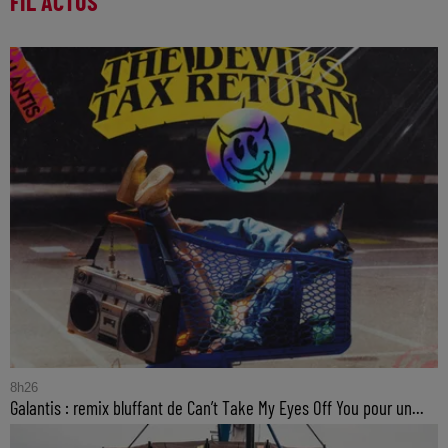
FIL ACTUS
8h26
Galantis : remix bluffant de Can’t Take My Eyes Off You pour un...