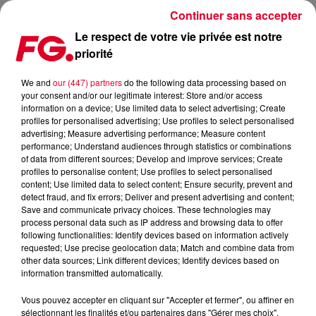
Continuer sans accepter
Le respect de votre vie privée est notre
priorité
LA MUSIC STORY DU JOUR : THYLACINE
We and
our (447) partners
do the following data processing based on
your consent and/or our legitimate interest: Store and/or access
Publié : 27 janvier 2021 à 10h17 par Christophe HUBERT
information on a device; Use limited data to select advertising; Create
profiles for personalised advertising; Use profiles to select personalised
advertising; Measure advertising performance; Measure content
performance; Understand audiences through statistics or combinations
of data from different sources; Develop and improve services; Create
profiles to personalise content; Use profiles to select personalised
content; Use limited data to select content; Ensure security, prevent and
detect fraud, and fix errors; Deliver and present advertising and content;
Save and communicate privacy choices. These technologies may
process personal data such as IP address and browsing data to offer
following functionalities: Identify devices based on information actively
requested; Use precise geolocation data; Match and combine data from
other data sources; Link different devices; Identify devices based on
information transmitted automatically.
Vous pouvez accepter en cliquant sur "Accepter et fermer", ou affiner en
sélectionnant les finalités et/ou partenaires dans "Gérer mes choix".