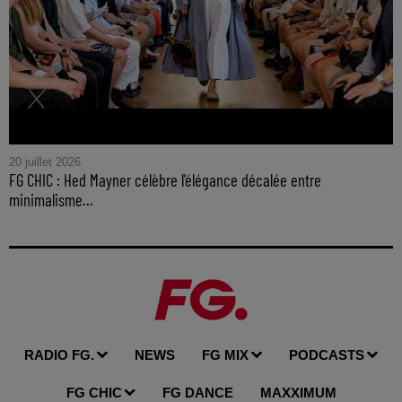
20 juillet 2026
FG CHIC : Hed Mayner célèbre l'élégance décalée entre
minimalisme...
RADIO FG.
NEWS
FG MIX
PODCASTS
FG CHIC
FG DANCE
MAXXIMUM