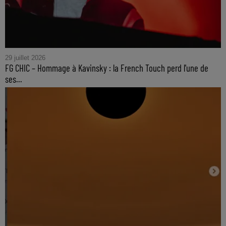
29 juillet 2026
FG CHIC – Hommage à Kavinsky : la French Touch perd l'une de
ses...