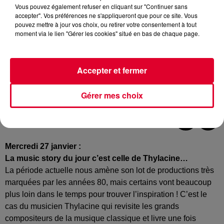
Vous pouvez également refuser en cliquant sur "Continuer sans
accepter". Vos préférences ne s'appliqueront que pour ce site. Vous
pouvez mettre à jour vos choix, ou retirer votre consentement à tout
moment via le lien "Gérer les cookies" situé en bas de chaque page.
Accepter et fermer
Gérer mes choix
Crédit :
@presskit
Mercredi 27 janvier :
La music story du jour c’est celle de Thylacine…
La période actuelle nous amène son lot de productions très
marquées par les années 80, mais certains vont beaucoup
plus loin dans le temps pour trouver l’inspiration ! C’est le
cas du musicien Thylacine qui revisite les grands
compositeurs de la musique classique et livre une fois