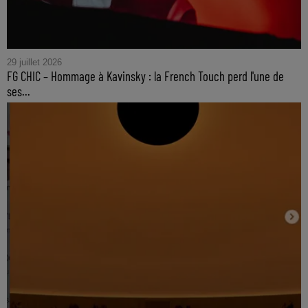
29 juillet 2026
FG CHIC – Hommage à Kavinsky : la French Touch perd l'une de
ses...