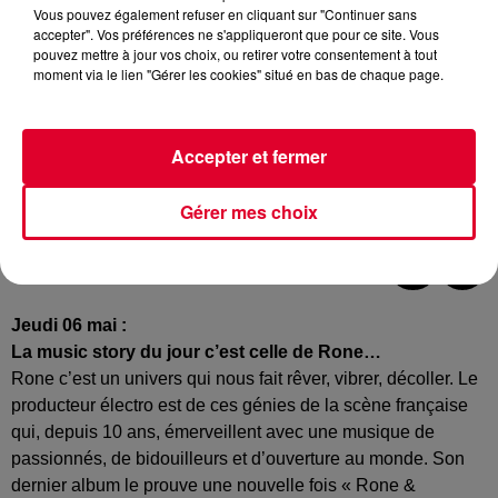
Vous pouvez également refuser en cliquant sur "Continuer sans
accepter". Vos préférences ne s'appliqueront que pour ce site. Vous
pouvez mettre à jour vos choix, ou retirer votre consentement à tout
moment via le lien "Gérer les cookies" situé en bas de chaque page.
Accepter et fermer
Gérer mes choix
Crédit :
@presskit
Jeudi 06 mai :
La music story du jour c’est celle de Rone…
Rone c’est un univers qui nous fait rêver, vibrer, décoller. Le
producteur électro est de ces génies de la scène française
qui, depuis 10 ans, émerveillent avec une musique de
passionnés, de bidouilleurs et d’ouverture au monde. Son
dernier album le prouve une nouvelle fois « Rone &