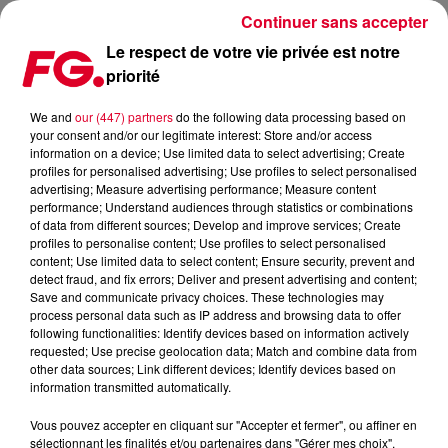
Continuer sans accepter
Le respect de votre vie privée est notre
priorité
LA MUSIC STORY DU JOUR : RONE
We and
our (447) partners
do the following data processing based on
your consent and/or our legitimate interest: Store and/or access
Publié : 6 mai 2021 à 9h10 par Christophe HUBERT
information on a device; Use limited data to select advertising; Create
profiles for personalised advertising; Use profiles to select personalised
advertising; Measure advertising performance; Measure content
performance; Understand audiences through statistics or combinations
of data from different sources; Develop and improve services; Create
profiles to personalise content; Use profiles to select personalised
content; Use limited data to select content; Ensure security, prevent and
detect fraud, and fix errors; Deliver and present advertising and content;
Save and communicate privacy choices. These technologies may
process personal data such as IP address and browsing data to offer
following functionalities: Identify devices based on information actively
requested; Use precise geolocation data; Match and combine data from
other data sources; Link different devices; Identify devices based on
information transmitted automatically.
Vous pouvez accepter en cliquant sur "Accepter et fermer", ou affiner en
sélectionnant les finalités et/ou partenaires dans "Gérer mes choix".