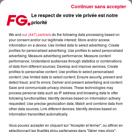
Continuer sans accepter
Le respect de votre vie privée est notre
priorité
LA MUSIC STORY DU JOUR : RITON
We and
our (447) partners
do the following data processing based on
your consent and/or our legitimate interest: Store and/or access
Publié : 11 février 2021 à 10h08 par Christophe HUBERT
information on a device; Use limited data to select advertising; Create
profiles for personalised advertising; Use profiles to select personalised
advertising; Measure advertising performance; Measure content
performance; Understand audiences through statistics or combinations
of data from different sources; Develop and improve services; Create
profiles to personalise content; Use profiles to select personalised
content; Use limited data to select content; Ensure security, prevent and
detect fraud, and fix errors; Deliver and present advertising and content;
Save and communicate privacy choices. These technologies may
process personal data such as IP address and browsing data to offer
following functionalities: Identify devices based on information actively
requested; Use precise geolocation data; Match and combine data from
other data sources; Link different devices; Identify devices based on
information transmitted automatically.
Vous pouvez accepter en cliquant sur "Accepter et fermer", ou affiner en
sélectionnant les finalités et/ou partenaires dans "Gérer mes choix".