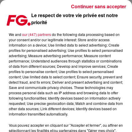
Continuer sans accepter
Le respect de votre vie privée est notre
priorité
LA MUSIC STORY DU JOUR : MYD
We and
our (447) partners
do the following data processing based on
your consent and/or our legitimate interest: Store and/or access
Publié : 3 mai 2021 à 9h24 par Christophe HUBERT
information on a device; Use limited data to select advertising; Create
profiles for personalised advertising; Use profiles to select personalised
advertising; Measure advertising performance; Measure content
performance; Understand audiences through statistics or combinations
of data from different sources; Develop and improve services; Create
profiles to personalise content; Use profiles to select personalised
content; Use limited data to select content; Ensure security, prevent and
detect fraud, and fix errors; Deliver and present advertising and content;
Save and communicate privacy choices. These technologies may
process personal data such as IP address and browsing data to offer
following functionalities: Identify devices based on information actively
requested; Use precise geolocation data; Match and combine data from
other data sources; Link different devices; Identify devices based on
information transmitted automatically.
Vous pouvez accepter en cliquant sur "Accepter et fermer", ou affiner en
sélectionnant les finalités et/ou partenaires dans "Gérer mes choix".