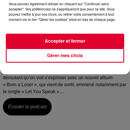
Vous pouvez également refuser en cliquant sur "Continuer sans
accepter". Vos préférences ne s'appliqueront que pour ce site. Vous
Crédit :
@Alice-Moitié
pouvez mettre à jour vos choix, ou retirer votre consentement à tout
moment via le lien "Gérer les cookies" situé en bas de chaque page.
Accepter et fermer
Lundi 03 mai :
La music story du jour c’est celle de Myd…
Gérer mes choix
Iconoclaste, décalé, le producteur Myd se voit coller tout un
tas d’adjectifs pour décrire son personnage. Sauf que son
personnage c’est lui ! Et c’est donc un artiste attachant,
déroutant qu’on voit s’exprimer avec un nouvel album
« Born a Loser », qui vient de sortir, emmené notamment par
le single « Let You Speak »…
Écouter le podcast