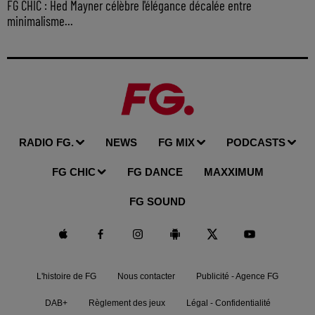
FG CHIC : Hed Mayner célèbre l'élégance décalée entre
minimalisme...
RADIO FG.
NEWS
FG MIX
PODCASTS
FG CHIC
FG DANCE
MAXXIMUM
FG SOUND
L'histoire de FG
Nous contacter
Publicité - Agence FG
DAB+
Règlement des jeux
Légal - Confidentialité