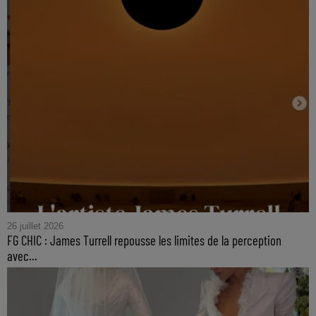
26 juillet 2026
FG CHIC : James Turrell repousse les limites de la perception
avec...