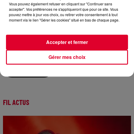
Vous pouvez également refuser en cliquant sur "Continuer sans
accepter". Vos préférences ne s'appliqueront que pour ce site. Vous
pouvez mettre à jour vos choix, ou retirer votre consentement à tout
Mardi 18 mai :
moment via le lien "Gérer les cookies" situé en bas de chaque page.
La music story du jour c’est celle de Gorgon City…
C’est probablement sur RadioFG et en exclu que vous avez
découvert le duo ô combien britannique qu’est Gorgon
Accepter et fermer
City – grâce au Starter FG d’Hakimakli, et grâce au titre qui
n’a pas pris une ride : « There For You »…
Gérer mes choix
Écouter le podcast
FIL ACTUS