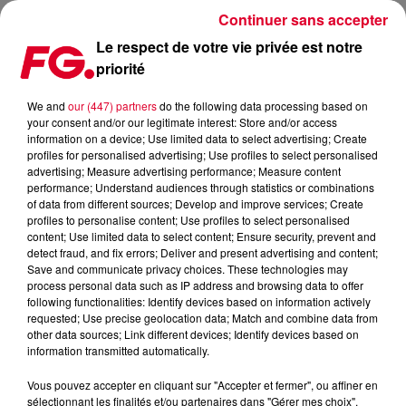
Continuer sans accepter
Le respect de votre vie privée est notre
priorité
LA MUSIC STORY DU JOUR : GORGON CITY
We and
our (447) partners
do the following data processing based on
your consent and/or our legitimate interest: Store and/or access
Publié : 18 mai 2021 à 8h48 par Christophe HUBERT
information on a device; Use limited data to select advertising; Create
profiles for personalised advertising; Use profiles to select personalised
advertising; Measure advertising performance; Measure content
performance; Understand audiences through statistics or combinations
of data from different sources; Develop and improve services; Create
profiles to personalise content; Use profiles to select personalised
content; Use limited data to select content; Ensure security, prevent and
detect fraud, and fix errors; Deliver and present advertising and content;
Save and communicate privacy choices. These technologies may
process personal data such as IP address and browsing data to offer
following functionalities: Identify devices based on information actively
requested; Use precise geolocation data; Match and combine data from
other data sources; Link different devices; Identify devices based on
information transmitted automatically.
Crédit :
@presskit
Vous pouvez accepter en cliquant sur "Accepter et fermer", ou affiner en
sélectionnant les finalités et/ou partenaires dans "Gérer mes choix".