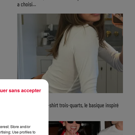
a choisi...
uer sans accepter
23 juillet 2026
FG CHIC : Le tee-shirt trois-quarts, le basique inspiré
de Jane...
erest: Store and/or
tising; Use profiles to