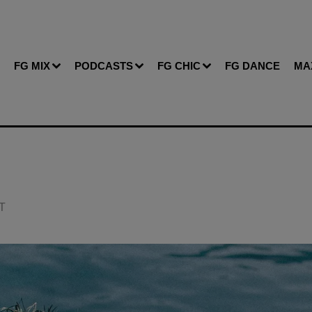
FG MIX
PODCASTS
FG CHIC
FG DANCE
MA
RT