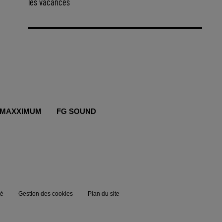
les vacances
MAXXIMUM
FG SOUND
té
Gestion des cookies
Plan du site