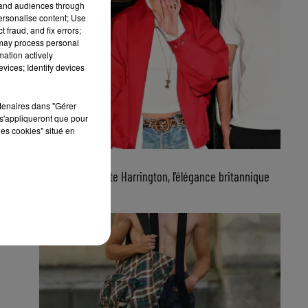
tand audiences through
personalise content; Use
 fraud, and fix errors;
 may process personal
mation actively
vices; Identify devices
rtenaires dans "Gérer
s'appliqueront que pour
les cookies" situé en
22 juillet 2026
FG CHIC : La veste Harrington, l'élégance britannique
qui signe le...