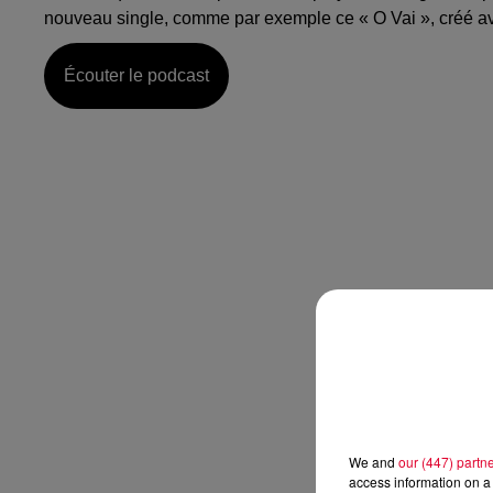
nouveau single, comme par exemple ce « O Vai », créé 
Écouter le podcast
We and
our (447) partn
access information on a 