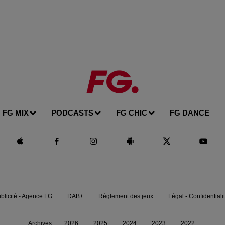
FG MIX
PODCASTS
FG CHIC
FG DANCE
blicité - Agence FG
DAB+
Règlement des jeux
Légal - Confidentiali
Archives
2026
2025
2024
2023
2022