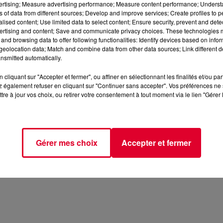
vertising; Measure advertising performance; Measure content performance; Unders
ns of data from different sources; Develop and improve services; Create profiles to 
alised content; Use limited data to select content; Ensure security, prevent and detect
ertising and content; Save and communicate privacy choices. These technologies
and browsing data to offer following functionalities: Identify devices based on infor
eolocation data; Match and combine data from other data sources; Link different de
nsmitted automatically.
cliquant sur "Accepter et fermer", ou affiner en sélectionnant les finalités et/ou pa
 également refuser en cliquant sur "Continuer sans accepter". Vos préférences ne 
tre à jour vos choix, ou retirer votre consentement à tout moment via le lien "Gérer 
Gérer mes choix
Accepter et fermer