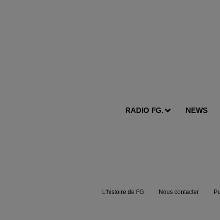
RADIO FG.
NEWS
L'histoire de FG
Nous contacter
Pu