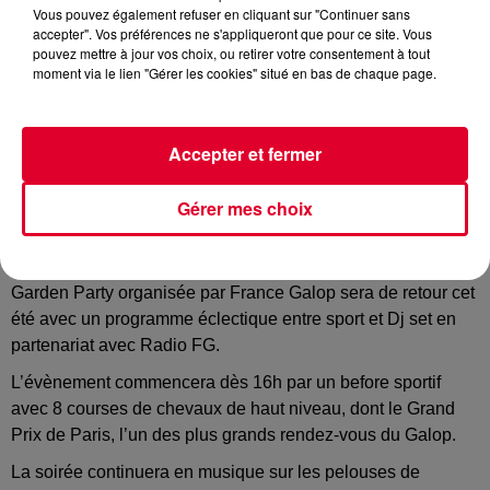
Vous pouvez également refuser en cliquant sur "Continuer sans
accepter". Vos préférences ne s'appliqueront que pour ce site. Vous
pouvez mettre à jour vos choix, ou retirer votre consentement à tout
Crédit :
Press Kit
moment via le lien "Gérer les cookies" situé en bas de chaque page.
Accepter et fermer
Le dimanche 14 juillet à l’Hippodrome ParisLongchamp :
Le Mix Parfait courses et DJ Set
Gérer mes choix
Le 14 juillet, à l’occasion de la Fête Nationale, l’Hippodrome
ParisLongchamp sera The Place To Be ! La traditionnelle
Garden Party organisée par France Galop sera de retour cet
été avec un programme éclectique entre sport et Dj set en
partenariat avec Radio FG.
L’évènement commencera dès 16h par un before sportif
avec 8 courses de chevaux de haut niveau, dont le Grand
Prix de Paris, l’un des plus grands rendez-vous du Galop.
La soirée continuera en musique sur les pelouses de