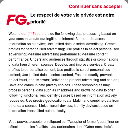
Continuer sans accepter
Le respect de votre vie privée est notre
priorité
L’HIPPODROME PARISLONGCHAMP REÇOIT KAVINSKY, YOUNG PULSE ET
ARNAUD REBOTINI POUR LE 14 JUILLET
We and
our (447) partners
do the following data processing based on
your consent and/or our legitimate interest: Store and/or access
information on a device; Use limited data to select advertising; Create
Publié : 2 juillet 2021 à 13h39 par Jean-Baptiste Blandin
profiles for personalised advertising; Use profiles to select personalised
advertising; Measure advertising performance; Measure content
performance; Understand audiences through statistics or combinations
of data from different sources; Develop and improve services; Create
profiles to personalise content; Use profiles to select personalised
content; Use limited data to select content; Ensure security, prevent and
detect fraud, and fix errors; Deliver and present advertising and content;
Save and communicate privacy choices. These technologies may
process personal data such as IP address and browsing data to offer
following functionalities: Identify devices based on information actively
requested; Use precise geolocation data; Match and combine data from
other data sources; Link different devices; Identify devices based on
information transmitted automatically.
Vous pouvez accepter en cliquant sur "Accepter et fermer", ou affiner en
sélectionnant les finalités et/ou partenaires dans "Gérer mes choix".