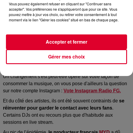
Vous pouvez également refuser en cliquant sur "Continuer sans
accepter". Vos préférences ne s'appliqueront que pour ce site. Vous
pouvez mettre à jour vos choix, ou retirer votre consentement à tout
moment via le lien "Gérer les cookies" situé en bas de chaque page.
Accepter et fermer
Cette semaine la rédaction de Radio FG fait un focus sur
Gérer mes choix
les conséquences de la pandémie sur la musique
que
l’on produit ou que l’on écoute.
Un changement s'est peut-être opéré sur votre façon de
consommer la musique, on vous pose d'ailleurs la question
sur notre compte Instagram :
Vote Instagram Radio FG.
Et du côté des artistes, ils ont été souvent contraints de
se
réinventer pour garder le contact avec leurs fans
.
Certains DJs ont eu recours plus que d'habitude aux
sessions en live stream.
Au pic de l’épidémie,
le producteur français
MYD
a dû