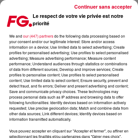
Continuer sans accepter
Le respect de votre vie privée est notre
priorité
L'ESSOR DES LIVE STREAMS: MYD TÉMOIGNE
We and
our (447) partners
do the following data processing based on
your consent and/or our legitimate interest: Store and/or access
Publié : 3 février 2021 à 8h36 par Antony Harari
information on a device; Use limited data to select advertising; Create
profiles for personalised advertising; Use profiles to select personalised
advertising; Measure advertising performance; Measure content
performance; Understand audiences through statistics or combinations
of data from different sources; Develop and improve services; Create
profiles to personalise content; Use profiles to select personalised
content; Use limited data to select content; Ensure security, prevent and
detect fraud, and fix errors; Deliver and present advertising and content;
Save and communicate privacy choices. These technologies may
process personal data such as IP address and browsing data to offer
following functionalities: Identify devices based on information actively
requested; Use precise geolocation data; Match and combine data from
other data sources; Link different devices; Identify devices based on
information transmitted automatically.
Vous pouvez accepter en cliquant sur "Accepter et fermer", ou affiner en
sélectionnant les finalités et/ou partenaires dans "Gérer mes choix".