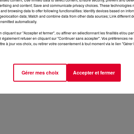
ertising and content; Save and communicate privacy choices. These technologies
and browsing data to offer following functionalities: Identify devices based on infor
eolocation data; Match and combine data from other data sources; Link different de
nsmitted automatically.
cliquant sur "Accepter et fermer", ou affiner en sélectionnant les finalités et/ou pa
 également refuser en cliquant sur "Continuer sans accepter". Vos préférences ne 
tre à jour vos choix, ou retirer votre consentement à tout moment via le lien "Gérer 
Gérer mes choix
Accepter et fermer