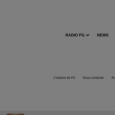
RADIO FG.
NEWS
L'histoire de FG
Nous contacter
Pu