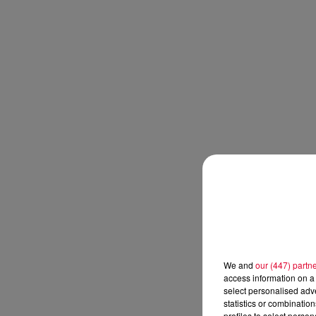
We and
our (447) partn
access information on a 
select personalised ad
statistics or combinatio
profiles to select person