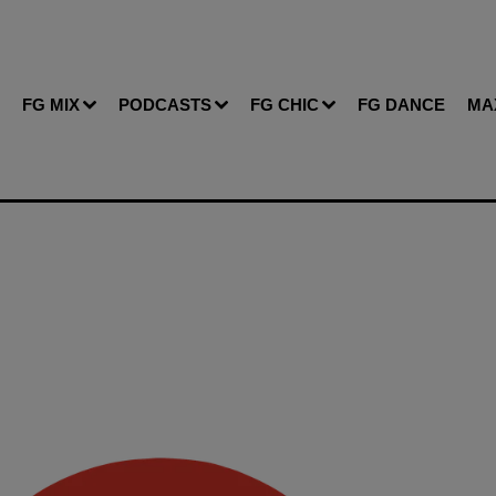
FG MIX
PODCASTS
FG CHIC
FG DANCE
MA