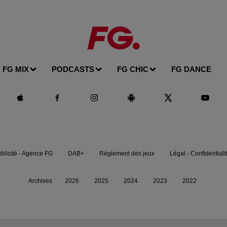
FG MIX
PODCASTS
FG CHIC
FG DANCE
blicité - Agence FG
DAB+
Règlement des jeux
Légal - Confidentiali
Archives
2026
2025
2024
2023
2022