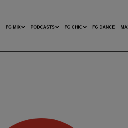
FG MIX
PODCASTS
FG CHIC
FG DANCE
MA