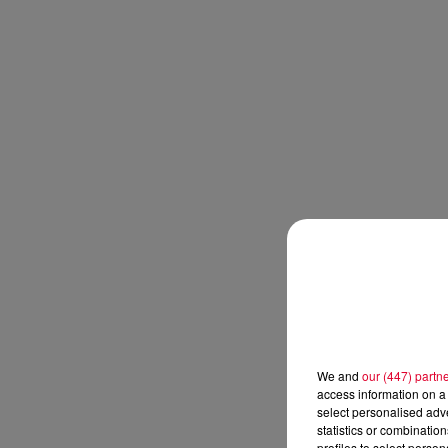
We and
our (447) partn
access information on a 
select personalised ad
statistics or combinatio
profiles to select person