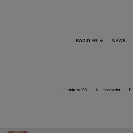
RADIO FG.
NEWS
L'histoire de FG
Nous contacter
Pu