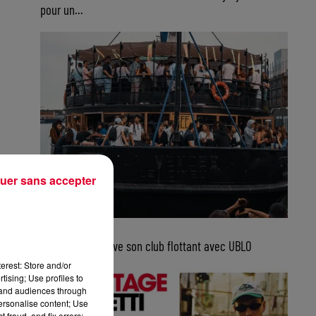
pour un...
uer sans accepter
5 août 2026
Bordeaux retrouve son club flottant avec UBLO
erest: Store and/or
tising; Use profiles to
tand audiences through
personalise content; Use
 fraud, and fix errors;