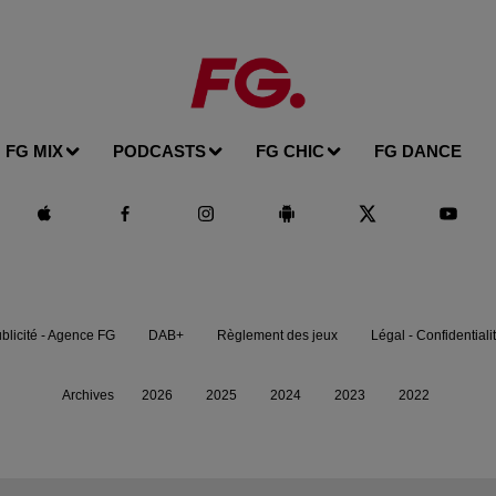
FG MIX
PODCASTS
FG CHIC
FG DANCE
blicité - Agence FG
DAB+
Règlement des jeux
Légal - Confidentiali
Archives
2026
2025
2024
2023
2022