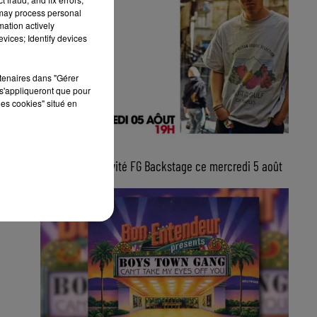
 may process personal
mation actively
vices; Identify devices
rtenaires dans "Gérer
s'appliqueront que pour
les cookies" situé en
5 août 2026
Lucas Sketti, invité FG Backstage ce mercredi 5 août