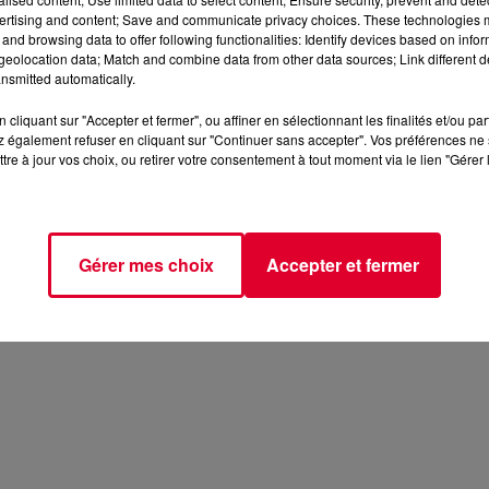
ertising and content; Save and communicate privacy choices. These technologies
and browsing data to offer following functionalities: Identify devices based on infor
eolocation data; Match and combine data from other data sources; Link different de
nsmitted automatically.
cliquant sur "Accepter et fermer", ou affiner en sélectionnant les finalités et/ou pa
 également refuser en cliquant sur "Continuer sans accepter". Vos préférences ne 
tre à jour vos choix, ou retirer votre consentement à tout moment via le lien "Gérer 
Gérer mes choix
Accepter et fermer