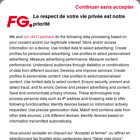
Continuer sans accepter
Le respect de votre vie privée est notre
priorité
FREE PARTY DU NOUVEL AN : LES ORGANISATEURS
DÉFENDENT « UNE ARDEUR DE VIVRE »
We and
our (447) partners
do the following data processing based on
your consent and/or our legitimate interest: Store and/or access
information on a device; Use limited data to select advertising; Create
Publié : 6 janvier 2021 à 10h48 par Christophe HUBERT
profiles for personalised advertising; Use profiles to select personalised
advertising; Measure advertising performance; Measure content
performance; Understand audiences through statistics or combinations
of data from different sources; Develop and improve services; Create
profiles to personalise content; Use profiles to select personalised
content; Use limited data to select content; Ensure security, prevent and
detect fraud, and fix errors; Deliver and present advertising and content;
Save and communicate privacy choices. These technologies may
process personal data such as IP address and browsing data to offer
following functionalities: Identify devices based on information actively
requested; Use precise geolocation data; Match and combine data from
other data sources; Link different devices; Identify devices based on
information transmitted automatically.
Vous pouvez accepter en cliquant sur "Accepter et fermer", ou affiner en
Crédit :
@Cesar de Miranda - Pexels
sélectionnant les finalités et/ou partenaires dans "Gérer mes choix".