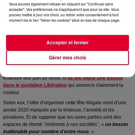
Vous pouvez également refuser en cliquant sur "Continuer sans
accepter". Vos préférences ne s'appliqueront que pour ce site. Vous
pouvez mettre à jour vos choix, ou retirer votre consentement à tout
moment via le lien "Gérer les cookies" situé en bas de chaque page.
On a beaucoup entendu leurs détracteurs. On a beaucoup
entendu celles et ceux qui, ayant l’insulte facile sur les
réseaux sociaux, ont vite catalogué les organisateurs et les
Accepter et fermer
participants de la
free party du 31 décembre dernier
, à
Lieuron
près de Rennes. Un événement qui a fait pour le
Gérer mes choix
moins polémique.
Logique donc que les organisateurs aient voulu faire
entendre leur part de vérité, et
ils ont signé une tribune
dans le quotidien Libération
qui annonce clairement la
couleur.
Selon eux, l’idée d’organiser cette fête illégale vient d’une
année 2020 marquée par la tristesse, l’anxiété et les
privations. Et de rappeler que les raves parties sont des
espaces de liberté "inhérents à nos sociétés", «
un besoin
inaliénable pour nombre d’entre nous
. »