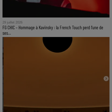
29 juillet 2026
FG CHIC – Hommage à Kavinsky : la French Touch perd l'une de
ses...