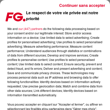
Continuer sans accepter
Le respect de votre vie privée est notre
priorité
FOLAMOUR ANNONCE SON NOUVEL ALBUM "THE JOURNEY"
AVEC LE TITRE ÉPONYME
We and
our (447) partners
do the following data processing based on
your consent and/or our legitimate interest: Store and/or access
information on a device; Use limited data to select advertising; Create
Publié : 23 mars 2021 à 14h28 par Jean-Baptiste Blandin
profiles for personalised advertising; Use profiles to select personalised
advertising; Measure advertising performance; Measure content
performance; Understand audiences through statistics or combinations
of data from different sources; Develop and improve services; Create
profiles to personalise content; Use profiles to select personalised
content; Use limited data to select content; Ensure security, prevent and
detect fraud, and fix errors; Deliver and present advertising and content;
Save and communicate privacy choices. These technologies may
process personal data such as IP address and browsing data to offer
following functionalities: Identify devices based on information actively
requested; Use precise geolocation data; Match and combine data from
other data sources; Link different devices; Identify devices based on
information transmitted automatically.
Vous pouvez accepter en cliquant sur "Accepter et fermer", ou affiner en
sélectionnant les finalités et/ou partenaires dans "Gérer mes choix".