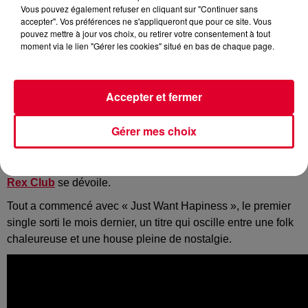
Vous pouvez également refuser en cliquant sur "Continuer sans
accepter". Vos préférences ne s'appliqueront que pour ce site. Vous
pouvez mettre à jour vos choix, ou retirer votre consentement à tout
Crédit :
Dossier de presse : Koria
moment via le lien "Gérer les cookies" situé en bas de chaque page.
Accepter et fermer
Après avoir fait résonner les murs des meilleurs clubs et
Gérer mes choix
enflammé les meilleurs festivals français,
il était l’heure
pour
Folamour
de poser ses valises le temps d’un
album ultra-personnel
dans lequel l’ancien résident du
Rex Club
se dévoile.
Tout a commencé avec « Just Want Hapiness », le premier
single sorti le mois dernier, un titre qui oscille entre une folk
chaleureuse et une house pleine de nostalgie.