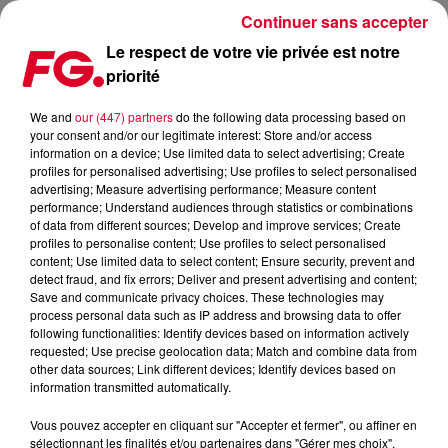
Continuer sans accepter
Le respect de votre vie privée est notre
priorité
FESTIVAL : LA DOUVE BLANCHE REVIENT EN JUILLET !
We and
our (447) partners
do the following data processing based on
your consent and/or our legitimate interest: Store and/or access
Publié : 23 avril 2021 à 16h10 par Patrick Urban
information on a device; Use limited data to select advertising; Create
profiles for personalised advertising; Use profiles to select personalised
advertising; Measure advertising performance; Measure content
performance; Understand audiences through statistics or combinations
of data from different sources; Develop and improve services; Create
profiles to personalise content; Use profiles to select personalised
content; Use limited data to select content; Ensure security, prevent and
detect fraud, and fix errors; Deliver and present advertising and content;
Save and communicate privacy choices. These technologies may
process personal data such as IP address and browsing data to offer
following functionalities: Identify devices based on information actively
requested; Use precise geolocation data; Match and combine data from
other data sources; Link different devices; Identify devices based on
information transmitted automatically.
Vous pouvez accepter en cliquant sur "Accepter et fermer", ou affiner en
sélectionnant les finalités et/ou partenaires dans "Gérer mes choix".