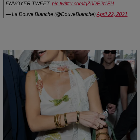
ENVOYER TWEET.
pic.twitter.com/qZ0DP2t1FH
— La Douve Blanche (@DouveBlanche)
April 22, 2021