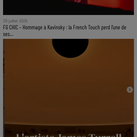
29 juillet 2026
FG CHIC – Hommage à Kavinsky : la French Touch perd l'une de
ses...