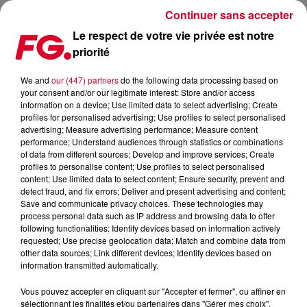
Continuer sans accepter
Le respect de votre vie privée est notre
priorité
FEDDE LE GRAND: NOUVEAU CLIP
We and
our (447) partners
do the following data processing based on
your consent and/or our legitimate interest: Store and/or access
Publié : 8 juillet 2015 à 10h01 par La rédaction
information on a device; Use limited data to select advertising; Create
profiles for personalised advertising; Use profiles to select personalised
advertising; Measure advertising performance; Measure content
performance; Understand audiences through statistics or combinations
of data from different sources; Develop and improve services; Create
profiles to personalise content; Use profiles to select personalised
content; Use limited data to select content; Ensure security, prevent and
detect fraud, and fix errors; Deliver and present advertising and content;
Save and communicate privacy choices. These technologies may
process personal data such as IP address and browsing data to offer
following functionalities: Identify devices based on information actively
requested; Use precise geolocation data; Match and combine data from
other data sources; Link different devices; Identify devices based on
information transmitted automatically.
Vous pouvez accepter en cliquant sur "Accepter et fermer", ou affiner en
sélectionnant les finalités et/ou partenaires dans "Gérer mes choix".