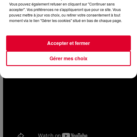
Vous pouvez également refuser en cliquant sur "Continuer sans
accepter". Vos préférences ne s'appliqueront que pour ce site. Vous
pouvez mettre à jour vos choix, ou retirer votre consentement à tout
moment via le lien "Gérer les cookies" situé en bas de chaque page.
Le résident Radio FG a récemment sorti son titre
Cinematic
en featuring avec
Denny White
.
Fedde Le Grand
a
également posté la vidéo officielle qui est aussi réussie que
Accepter et fermer
le morceau !
Gérer mes choix