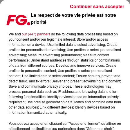
Continuer sans accepter
Le respect de votre vie privée est notre
priorité
ETIENNE DE CRÉCY: LE CLIP DE YOU
We and
our (447) partners
do the following data processing based on
your consent and/or our legitimate interest: Store and/or access
Publié : 3 avril 2015 à 8h06 par La rédaction
information on a device; Use limited data to select advertising; Create
profiles for personalised advertising; Use profiles to select personalised
advertising; Measure advertising performance; Measure content
performance; Understand audiences through statistics or combinations
of data from different sources; Develop and improve services; Create
profiles to personalise content; Use profiles to select personalised
content; Use limited data to select content; Ensure security, prevent and
detect fraud, and fix errors; Deliver and present advertising and content;
Save and communicate privacy choices. These technologies may
process personal data such as IP address and browsing data to offer
following functionalities: Identify devices based on information actively
requested; Use precise geolocation data; Match and combine data from
other data sources; Link different devices; Identify devices based on
information transmitted automatically.
Vous pouvez accepter en cliquant sur "Accepter et fermer", ou affiner en
sélectionnant les finalités et/ou partenaires dans "Gérer mes choix".