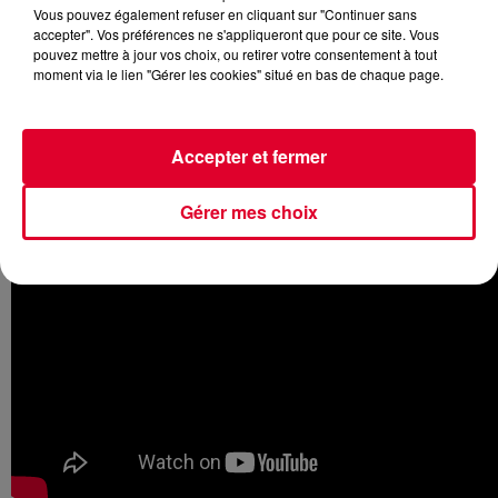
Vous pouvez également refuser en cliquant sur "Continuer sans
accepter". Vos préférences ne s'appliqueront que pour ce site. Vous
pouvez mettre à jour vos choix, ou retirer votre consentement à tout
moment via le lien "Gérer les cookies" situé en bas de chaque page.
Le producteur français a récemment sorti son nouvel album
Super Discount 3
. Le dernier extrait en date s’intitule
You
et
la vidéo du morceau a été dévoilée. Un clip très nineties…
Accepter et fermer
Gérer mes choix